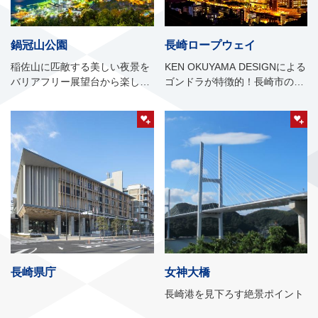
鍋冠山公園
長崎ロープウェイ
稲佐山に匹敵する美しい夜景を
KEN OKUYAMA DESIGNによる
バリアフリー展望台から楽しめ
ゴンドラが特徴的！長崎市の景
る人気スポット
勝地「稲佐山」までの”空の旅”
長崎県庁
女神大橋
長崎港を見下ろす絶景ポイント