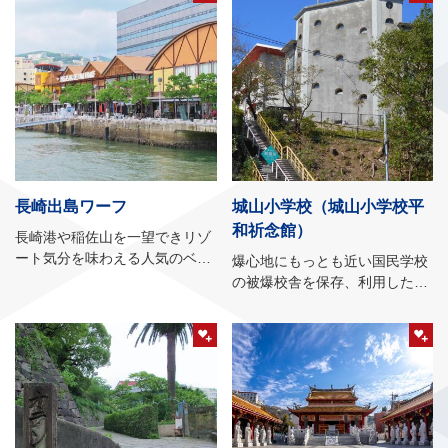
長崎出島ワーフ
城山小学校（城山小学校平
和祈念館）
長崎港や稲佐山を一望できリゾ
ート気分を味わえる人気のベイ
爆心地にもっとも近い国民学校
サイド
の被爆校舎を保存、利用した平
和祈念館