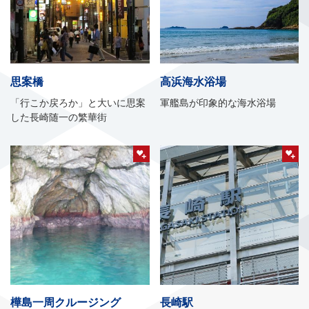
思案橋
高浜海水浴場
「行こか戻ろか」と大いに思案
軍艦島が印象的な海水浴場
した長崎随一の繁華街
樺島一周クルージング
長崎駅