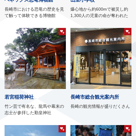
長崎市における恐竜の歴史を見
爆心地から約600mで被災し約
て触って体験できる博物館
1,300人の児童の命が奪われた
若宮稲荷神社
長崎市総合観光案内所
竹ン芸で有名な、龍馬や幕末の
長崎の観光情報が盛りだくさん
志士が参拝した勤皇神社