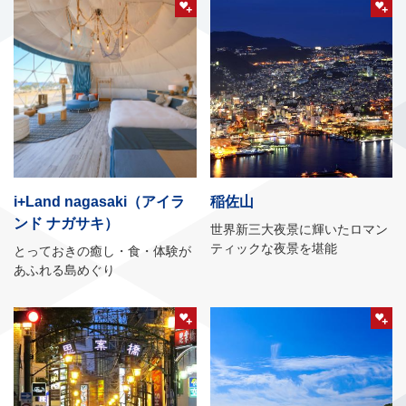
るのは九州でも伊王島だけ！
i+Land nagasaki（アイラ
稲佐山
ンド ナガサキ）
世界新三大夜景に輝いたロマン
ティックな夜景を堪能
とっておきの癒し・食・体験が
あふれる島めぐり