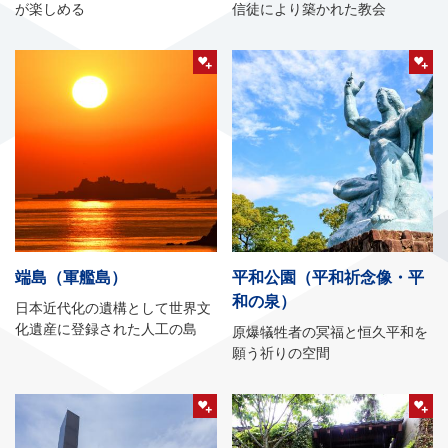
が楽しめる
信徒により築かれた教会
端島（軍艦島）
平和公園（平和祈念像・平
和の泉）
日本近代化の遺構として世界文
化遺産に登録された人工の島
原爆犠牲者の冥福と恒久平和を
願う祈りの空間