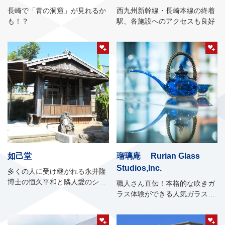
長崎で「青の洞窟」が見れるか
西九州新幹線・長崎本線の終着
も！？
駅、各施設へのアクセスも良好
如己堂
瑠璃庵 Rurian Glass
Studios,Inc.
多くの人に受け継がれる永井隆
博士の恒久平和と隣人愛のシン
職人さん直伝！本格的な吹きガ
ボル
ラス体験ができる人気ガラス工
房