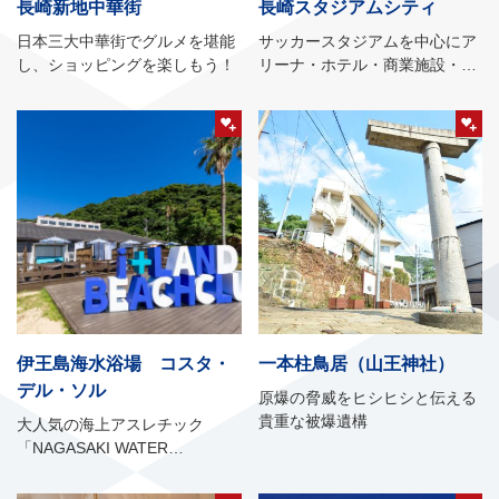
長崎新地中華街
長崎スタジアムシティ
日本三大中華街でグルメを堪能
サッカースタジアムを中心にア
し、ショッピングを楽しもう！
リーナ・ホテル・商業施設・オ
フィスなどの複合施設
伊王島海水浴場 コスタ・
一本柱鳥居（山王神社）
デル・ソル
原爆の脅威をヒシヒシと伝える
貴重な被爆遺構
大人気の海上アスレチック
「NAGASAKI WATER
ISLAND」にマリンアクティビ
ティ、海水浴を一緒に体験でき