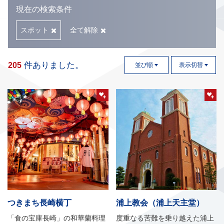
現在の検索条件
スポット
全て解除
件ありました。
205
並び順
表示切替
つきまち長崎横丁
浦上教会（浦上天主堂）
「食の宝庫長崎」の和華蘭料理
度重なる苦難を乗り越えた浦上