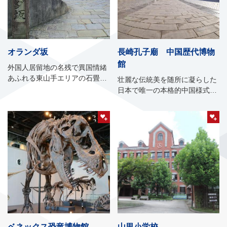
オランダ坂
長崎孔子廟 中国歴代博物
館
外国人居留地の名残で異国情緒
あふれる東山手エリアの石畳の
壮麗な伝統美を随所に凝らした
坂道
日本で唯一の本格的中国様式の
霊廟
ベネックス恐竜博物館
山里小学校