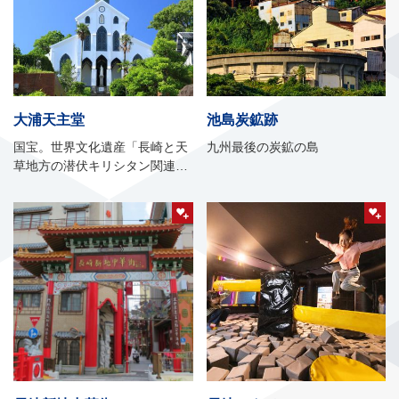
大浦天主堂
池島炭鉱跡
国宝。世界文化遺産「長崎と天
九州最後の炭鉱の島
草地方の潜伏キリシタン関連遺
産」の構成資産のひとつ