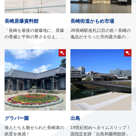
長崎原爆資料館
長崎街道かもめ市場
「長崎を最後の被爆地に」原爆
JR長崎駅改札口目の前！長崎の
の脅威と平和の尊さを伝え、恒
逸品がそろった市内最大級のお
久平和を世界に発信
土産ゾーン
グラバー園
出島
偉人たちも魅せられた長崎港の
19世紀初めへタイムスリップ！
絶景を体感！
国指定史跡「出島和蘭商館跡」