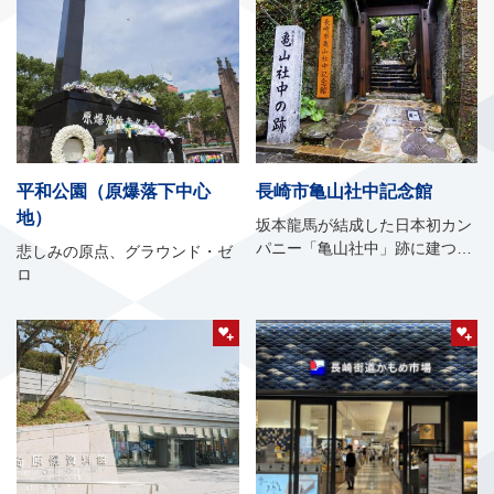
平和公園（原爆落下中心
長崎市亀山社中記念館
地）
坂本龍馬が結成した日本初カン
パニー「亀山社中」跡に建つ記
悲しみの原点、グラウンド・ゼ
念館
ロ