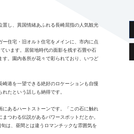
位置し、異国情緒あふれる長崎屈指の人気観光
ガー住宅・旧オルト住宅をメインに、市内に点
しています。居留地時代の面影を残す石畳や石
ます。園内各所が花々で彩られており、いつど
長崎港を一望できる絶好のロケーションも自慢
られたという話しも納得です。
画にあるハートストーンです。「この石に触れ
にまつわる伝説があるパワースポットだとか。
初旬は、昼間とは違うロマンチックな雰囲気を