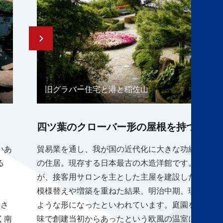
旧グラバー住宅と港と稲佐山
四ツ葉のクローバー形の屋根を持つ建造
いあ
貿易業を通し、我が国の近代化に大きな功績を残し
る
の住居。現存する日本最古の木造洋館です。住居を
が、接客用サロンを主とした主屋を建設した後、住
。
模様替えや増築を重ねた結果、明治中期、現在のよ
、さ
ような形になったといわれています。庭園を彩る四
く南
味で創建当初からあったという欧風の温室に咲くラ