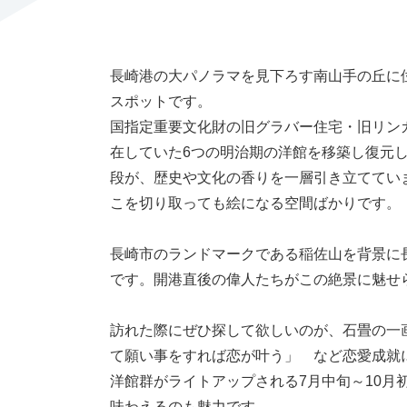
長崎港の大パノラマを見下ろす南山手の丘に
スポットです。
国指定重要文化財の旧グラバー住宅・旧リン
在していた6つの明治期の洋館を移築し復元
段が、歴史や文化の香りを一層引き立ててい
こを切り取っても絵になる空間ばかりです。
長崎市のランドマークである稲佐山を背景に
です。開港直後の偉人たちがこの絶景に魅せ
訪れた際にぜひ探して欲しいのが、石畳の一
て願い事をすれば恋が叶う」 など恋愛成就
洋館群がライトアップされる7月中旬～10月
味わえるのも魅力です。