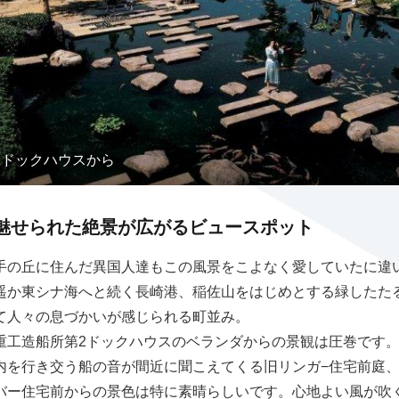
2ドックハウスから
魅せられた絶景が広がるビュースポット
手の丘に住んだ異国人達もこの風景をこよなく愛していたに違
遥か東シナ海へと続く長崎港、稲佐山をはじめとする緑したた
て人々の息づかいが感じられる町並み。
重工造船所第2ドックハウスのベランダからの景観は圧巻です
内を行き交う船の音が間近に聞こえてくる旧リンガ−住宅前庭
バー住宅前からの景色は特に素晴らしいです。心地よい風が吹