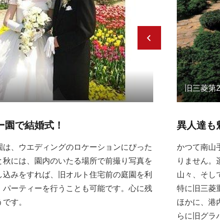
旧三菱第
ー園で結婚式！
異人達も
園は、ウエディングのロケーションにぴった
かつて南山
と秋には、園内のいたる場所で前撮り写真を
りません。
し込みをすれば、旧オルト住宅前の庭園を利
山々、そし
・パーティーを行うことも可能です。心に残
特に旧三菱
うです。
ほかに、港
らに旧グラ