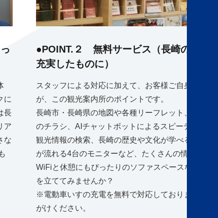
もっ
●POINT.２ 無料サービス（長崎の観
充実したものに）
体
スタッフによる対応に加えて、お客様ご自身でも長
クに
が、この観光案内所のポイントです。
は長
長崎市・長崎県の地図や各種リーフレット、今日楽
リア
のチラシ、AIチャットボットによるスピーディーな
さな
観光情報の検索、長崎の歴史や文化が学べる豊富な
も
が流れる4台のモニターなど、たくさんの情報をご
WiFiと休憩にもぴったりのソファスペースなど、
を立ててみませんか？
※電動車いすの充電を無料で対応しております。ご
がけください。