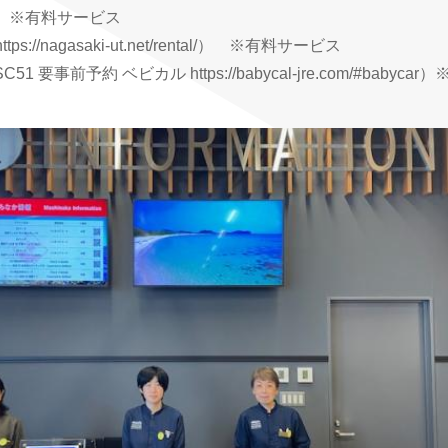
）※有料サービス
nagasaki-ut.net/rental/） ※有料サービス
要事前予約 ベビカル https://babycal-jre.com/#babyc