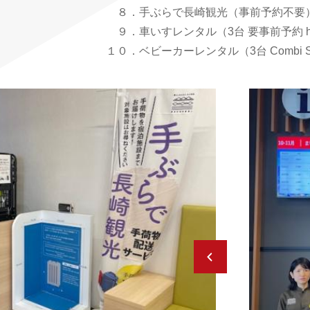
８．手ぶらで長崎観光（事前予約不要
９．車いすレンタル（3台 要事前予約 https://
１０．ベビーカーレンタル（3台 Combi SC51 