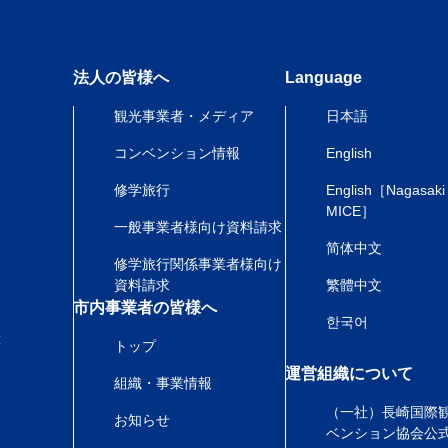
法人の皆様へ
Language
観光事業者・メディア
日本語
コンベンション情報
English
修学旅行
English［Nagasaki
MICE］
一般事業者様向け資料請求
简体中文
修学旅行関係事業者様向け
資料請求
繁體中文
市内事業者の皆様へ
한국어
産
トップ
運営組織について
組織・事業情報
（一社）長崎国際
お知らせ
ベンション協会公