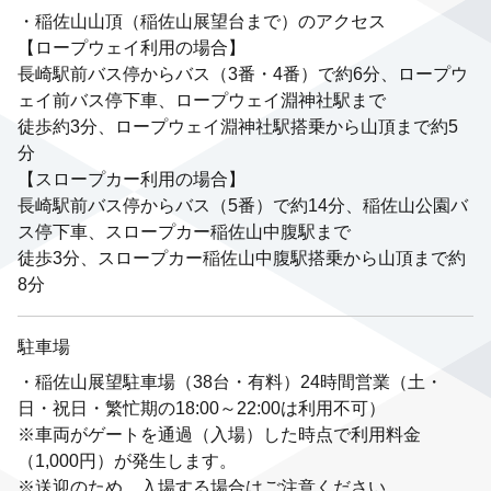
・稲佐山山頂（稲佐山展望台まで）のアクセス
【ロープウェイ利用の場合】
長崎駅前バス停からバス（3番・4番）で約6分、ロープウ
ェイ前バス停下車、ロープウェイ淵神社駅まで
徒歩約3分、ロープウェイ淵神社駅搭乗から山頂まで約5
分
【スロープカー利用の場合】
長崎駅前バス停からバス（5番）で約14分、稲佐山公園バ
ス停下車、スロープカー稲佐山中腹駅まで
徒歩3分、スロープカー稲佐山中腹駅搭乗から山頂まで約
8分
駐車場
・稲佐山展望駐車場（38台・有料）24時間営業（土・
日・祝日・繁忙期の18:00～22:00は利用不可）
※車両がゲートを通過（入場）した時点で利用料金
（1,000円）が発生します。
※送迎のため、入場する場合はご注意ください。