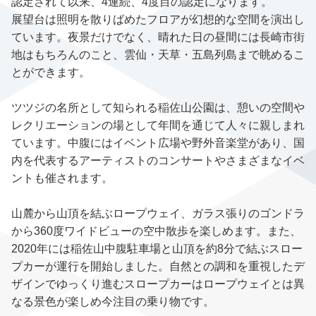
認定されて以来、4連続、4度目の認定になります。
展望台は照明を散りばめたフロアが幻想的な空間を演出し
ています。夜景だけでなく、晴れた日の昼間には長崎市街
地はもちろんのこと、雲仙・天草・五島列島まで眺めるこ
とができます。
ツツジの名所として知られる稲佐山公園は、憩いの空間や
レクリエーションの場として年間を通じて人々に親しまれ
ています。中腹にはイベント広場や野外音楽堂があり、国
内を代表するアーティストのコンサートやさまざまなイベ
ントも催されます。
山麓から山頂を結ぶロープウェイ、ガラス張りのゴンドラ
から360度ワイドビューの空中散歩を楽しめます。また、
2020年には稲佐山中腹駐車場と山頂を約8分で結ぶスロー
プカーが運行を開始しました。自然との調和を重視したデ
ザインでゆっくり進むスロープカーはロープウェイとは異
なる景色が楽しめ今注目の乗り物です。