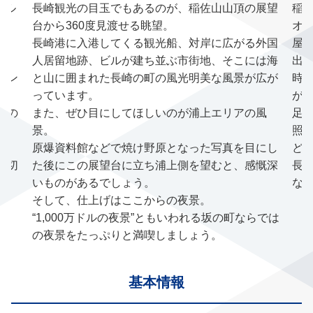
アル
長崎観光の目玉でもあるのが、稲佐山山頂の展望
稲佐
台から360度見渡せる眺望。
オ
演
長崎港に入港してくる観光船、対岸に広がる外国
屋
人居留地跡、ビルが建ち並ぶ市街地、そこには海
出
ョン
と山に囲まれた長崎の町の風光明美な風景が広が
時
っています。
が
型の
また、ぜひ目にしてほしいのが浦上エリアの風
足
景。
照
原爆資料館などで焼け野原となった写真を目にし
ど
大切
た後にこの展望台に立ち浦上側を望むと、感慨深
長
いものがあるでしょう。
な
そして、仕上げはここからの夜景。
“1,000万ドルの夜景”ともいわれる坂の町ならでは
の夜景をたっぷりと満喫しましょう。
基本情報