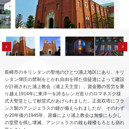
長崎市のキリシタンの聖地のひとつ浦上地区にあり、キリ
シタン弾圧の禁制をとかれ自由を得た信徒達によって建設
が計画された浦上教会（浦上天主堂）。資金難の苦労を乗
り越え1914年に東洋一を誇るレンガ造りのロマネスク様
式大聖堂として献堂式があげられました。正面双塔にフラ
ンス製のアンジェラスの鐘が備えられましたが、そのわず
か20年後の1945年、原爆により浦上教会は無惨にも少し
の堂壁を残し壊滅、アンジェラスの鐘も鐘楼もろとも崩れ