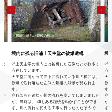
川底に落ちた鐘楼の残骸
境内に残る旧浦上天主堂の被爆遺構
境
多く
浦上天主堂の境内には被爆した石像などが数多く
浦
点在しています。
点
は、
天主堂に向かって左下に流れている川の横には、
天
ま
原爆で崩れ落ちた左側の鐘楼の残骸が見られま
原
す。
す
した
崩れ落ちた鐘楼が川の流れを塞いでしまいました
崩
でき
が、当時は、50tもある鐘楼を動かすことができ
が
で
ず、川の流れを変える工事を行ったのだそうで
ず