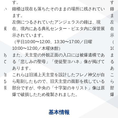
す。
す
てい
鐘楼は現在も落ちたそのままの場所に残されてい
鐘
ます。
ま
現
左側につるされていたアンジェラスの鐘は、現
左
管展
在、境内にある典礼センター・ピエタ内に保管展
在
示されています。
示
（平日10:00〜12:00、13:30〜17:00／日曜
（平
10:00〜12:00／木曜休館）
10
であ
また、天主堂の外観正面の入口には被爆遺構であ
ま
げて
る「悲しみの聖母」「使徒聖ヨハネ」像が掲げて
る
あります。
あ
が自
これらは旧浦上天主堂を設計したフレノ神父が自
こ
いる
ら彫刻したもので、旧天主堂の面影を残している
ら
は原
部分ですが、中央の「十字架のキリスト」像は原
部
爆で破損したため複製されました。
爆
基本情報