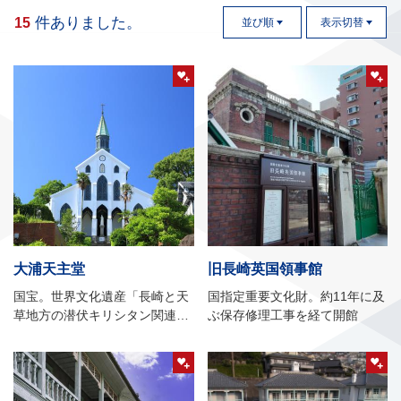
件ありました。
15
並び順
表示切替
大浦天主堂
旧長崎英国領事館
国宝。世界文化遺産「長崎と天
国指定重要文化財。約11年に及
草地方の潜伏キリシタン関連遺
ぶ保存修理工事を経て開館
産」の構成資産のひとつ