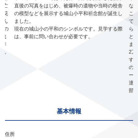
れ亡
直後の写真をはじめ、被爆時の遺物や当時の校舎
な
、花
の模型などを展示する城山小平和祈念館が誕生し
こ
さん
ました。
で
桜の
現在の城山小の平和のシンボルです。見学する際
ら
に伐
は、事前に問い合わせが必要です。
と
1年
ま
した。
2
す
の
ー
達
部
基本情報
住所