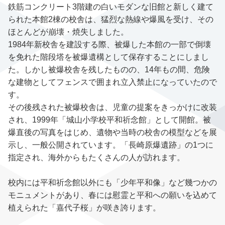
鉄筋コンクリート3階建の白いモダンな旧館と新しく建て
られた本館2棟の校舎は、猛烈な熱線や爆風を受け、その
ほとんどが崩壊・焼失しました。
1984年新校舎を建設する際、被爆した本館の一部で倒壊
を免れた階段塔を被爆遺構として保存することにしまし
た。しかし被爆校舎を残したものの、14年もの間、危険
な建物としてフェンスで囲まれ立入禁止になっていたので
す。
その後残された被爆校舎は、児童の提案をきっかけに改装
され、1999年「城山小学校平和祈念館」として開館。被
爆直後の写真をはじめ、遺物や当時の校舎の模型などを展
示し、一般公開されています。「長崎原爆遺跡」の1つに
指定され、海外からもたくさんの人が訪れます。
校内には平和祈念館以外にも「少年平和像」など幾つかの
モニュメントがあり、春には慰霊と平和への願いを込めて
植えられた「嘉代子桜」が咲き誇ります。