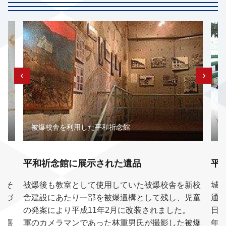
被爆校舎を利用した平和祈念館
平和祈念館に展示された遺品
平
、そ
被爆後も教室として使用していた被爆校舎を新校
城
気づ
舎建設にあたり一部を被爆遺構として残し、児童
通
の発案により平成11年2月に改装されました。
日
林嘉
軍のカメラマンであった林重男氏が撮影した被爆
年