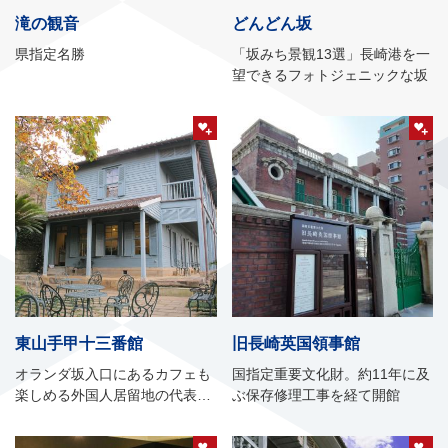
滝の観音
どんどん坂
県指定名勝
「坂みち景観13選」長崎港を一
望できるフォトジェニックな坂
東山手甲十三番館
旧長崎英国領事館
オランダ坂入口にあるカフェも
国指定重要文化財。約11年に及
楽しめる外国人居留地の代表的
ぶ保存修理工事を経て開館
な洋館