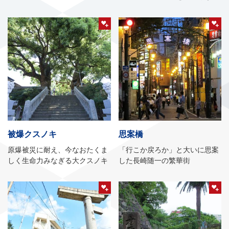
被爆クスノキ
思案橋
原爆被災に耐え、今なおたくま
「行こか戻ろか」と大いに思案
しく生命力みなぎる大クスノキ
した長崎随一の繁華街