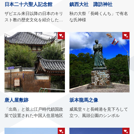
日本二十六聖人記念館
鎮西大社 諏訪神社
ザビエル来日以降の日本のキリ
秋の大祭「長崎くんち」で有名
スト教の歴史文化を紹介した資
な氏神様
料館
唐人屋敷跡
坂本龍馬之像
「出島」と並ぶ江戸時代鎖国政
威風堂々と長崎港を見下ろして
策で設置された中国人住居地区
立つ、風頭公園のシンボル