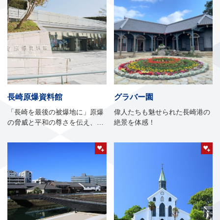
長崎原爆資料館
グラバー園
「長崎を最後の被爆地に」原爆
偉人たちも魅せられた長崎港の
の脅威と平和の尊さを伝え、恒
絶景を体感！
久平和を世界に発信