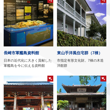
長崎市軍艦島資料館
東山手洋風住宅群（7棟）
日本の近代化に大きく貢献した
市指定有形文化財。7棟の木造
軍艦島を今に伝える資料館
洋館群