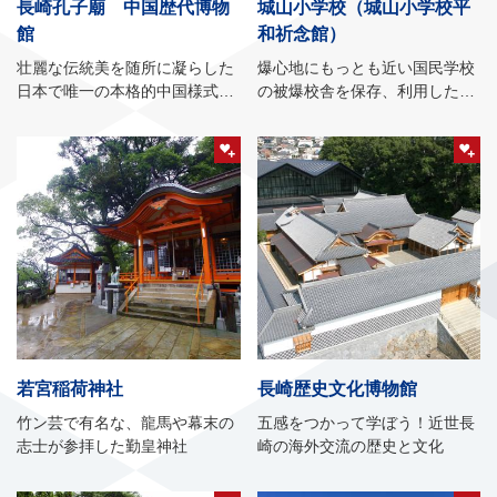
長崎孔子廟 中国歴代博物
城山小学校（城山小学校平
館
和祈念館）
壮麗な伝統美を随所に凝らした
爆心地にもっとも近い国民学校
日本で唯一の本格的中国様式の
の被爆校舎を保存、利用した平
霊廟
和祈念館
若宮稲荷神社
長崎歴史文化博物館
竹ン芸で有名な、龍馬や幕末の
五感をつかって学ぼう！近世長
志士が参拝した勤皇神社
崎の海外交流の歴史と文化