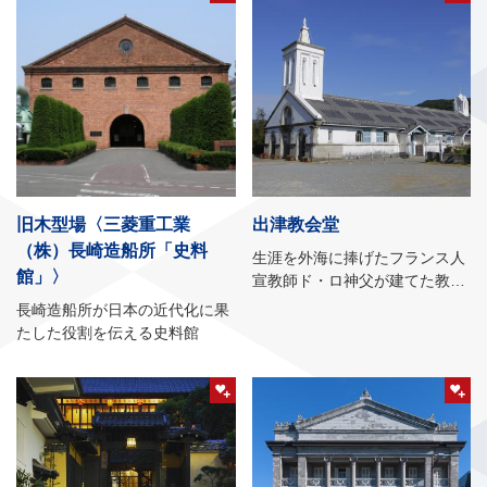
旧木型場〈三菱重工業
出津教会堂
（株）長崎造船所「史料
生涯を外海に捧げたフランス人
館」〉
宣教師ド・ロ神父が建てた教会
堂
長崎造船所が日本の近代化に果
たした役割を伝える史料館