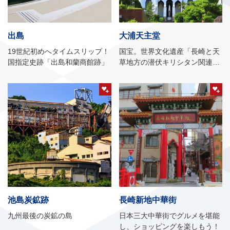
出島
大浦天主堂
19世紀初めへタイムスリップ！
国宝。世界文化遺産「長崎と天
国指定史跡「出島和蘭商館跡」
草地方の潜伏キリシタン関連遺
産」の構成資産のひとつ
池島炭鉱跡
長崎新地中華街
九州最後の炭鉱の島
日本三大中華街でグルメを堪能
し、ショッピングを楽しもう！