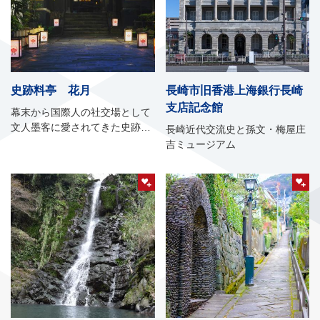
史跡料亭 花月
長崎市旧香港上海銀行長崎
支店記念館
幕末から国際人の社交場として
文人墨客に愛されてきた史跡料
長崎近代交流史と孫文・梅屋庄
亭
吉ミュージアム