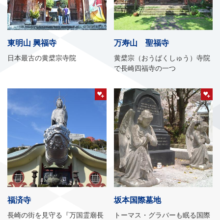
東明山 興福寺
万寿山 聖福寺
日本最古の黄檗宗寺院
黄檗宗（おうばくしゅう）寺院
で長崎四福寺の一つ
福済寺
坂本国際墓地
長崎の街を見守る『万国霊廟長
トーマス・グラバーも眠る国際