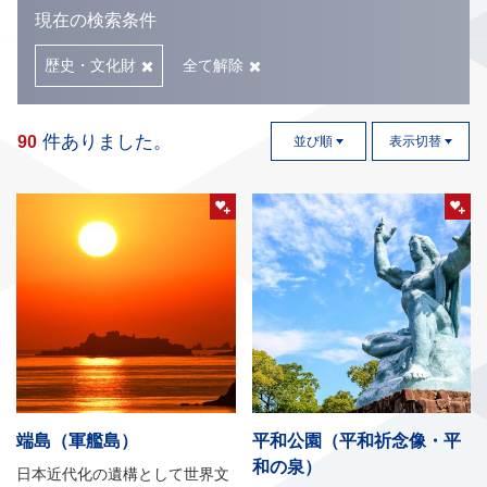
現在の検索条件
歴史・文化財
全て解除
件ありました。
90
並び順
表示切替
端島（軍艦島）
平和公園（平和祈念像・平
和の泉）
日本近代化の遺構として世界文