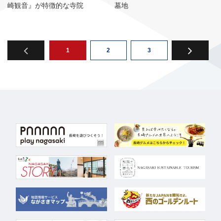
崎観音』が特徴的な寺院
墓地
1
2
3