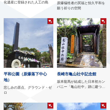
化遺産に登録された人工の島
原爆犠牲者の冥福と恒久平和を
願う祈りの空間
平和公園（原爆落下中心
長崎市亀山社中記念館
地）
坂本龍馬が結成した日本初カン
パニー「亀山社中」跡に建つ記
悲しみの原点、グラウンド・ゼ
念館
ロ