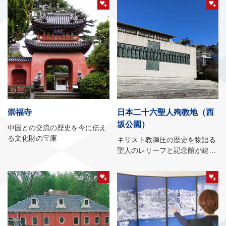
崇福寺
日本二十六聖人殉教地（西
坂公園）
中国との交流の歴史を今に伝え
る文化財の宝庫
キリスト教弾圧の歴史を物語る
聖人のレリーフと記念館が建つ
丘