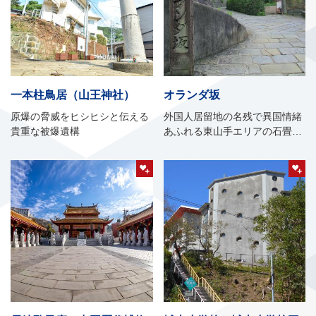
一本柱鳥居（山王神社）
オランダ坂
原爆の脅威をヒシヒシと伝える
外国人居留地の名残で異国情緒
貴重な被爆遺構
あふれる東山手エリアの石畳の
坂道