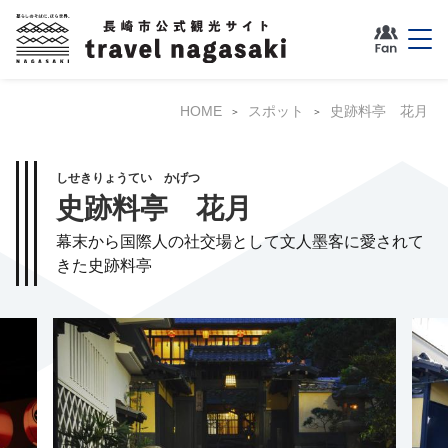
HOME
スポット
史跡料亭 花月
しせきりょうてい かげつ
史跡料亭 花月
幕末から国際人の社交場として文人墨客に愛されて
きた史跡料亭