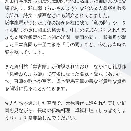
丸山は幕末から明治の激動の時代に活躍した国際人の社交
場であり、頼山陽（らいさんよう）などの文人墨客も数多
く訪れ、詩文・版画などにも紹介されてきました。
坂本龍馬がつけた刀傷の跡が床柱に残る「竜の間」や、タ
イル貼りの床に和風の格天井、中国の様式を取り入れた窓
がある和洋折衷の日本初の洋間「春雨の間」、勝海舟が愛
した日本庭園も一望できる「月の間」など、今なお当時の
姿を残しています。
また資料館「集古館」が併設されており、なかにし礼原作
『長崎ぶらぶら節』で有名になった名妓・愛八（あいは
ち）直筆の歌本や写真、坂本龍馬直筆の書など貴重な資料
を間近に見ることができます。
先人たちが過ごした空間で、元禄時代に造られた美しい庭
園を見ながら、長崎の伝統料理「卓袱料理（しっぽくりょ
うり）」を是非楽しんでください。