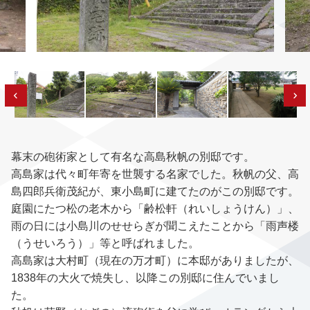
幕末の砲術家として有名な高島秋帆の別邸です。
高島家は代々町年寄を世襲する名家でした。秋帆の父、高
島四郎兵衛茂紀が、東小島町に建てたのがこの別邸です。
庭園にたつ松の老木から「齢松軒（れいしょうけん）」、
雨の日には小島川のせせらぎが聞こえたことから「雨声楼
（うせいろう）」等と呼ばれました。
高島家は大村町（現在の万才町）に本邸がありましたが、
1838年の大火で焼失し、以降この別邸に住んでいまし
た。