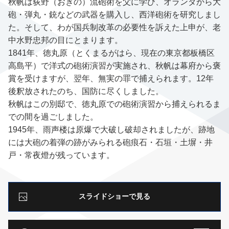
秋帆は荻野（おぎの）流砲術を父に学び、オランダから大
砲・弾丸・銃などの武器を購入し、西洋砲術を研究しまし
た。そして、わが国兵制改革の必要性を訴えた上申が、老
中水野忠邦の目にとまります。
1841年、徳丸原（とくまるがはら、現在の東京都板橋区
高島平）で洋式の砲術演習が実施され、秋帆は幕府から褒
賞を受けますが、翌年、無実の罪で捕えられます。12年
後釈放されたのち、国防に尽くしました。
秋帆はこの別邸で、徳丸原での砲術演習から捕えられるま
での間を過ごしました。
1945年、雨声楼は原爆で大破し破却されましたが、跡地
には大砲の着弾の跡がみられる砲痕石・石垣・土塀・井
戸・常夜燈が残っています。
スライドショーで見る