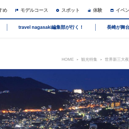
すめ
モデルコース
スポット
体験
イベ
travel nagasaki編集部が行く！
長崎が舞
HOME
観光特集
世界新三大夜