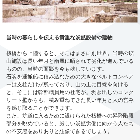
当時の暮らしを伝える貴重な炭鉱設備や建物
桟橋から上陸すると、そこはまさに別世界。当時の鉱
山施設は長い年月と雨風に晒されて劣化が進んでいる
ものの、当時の面影を今も残しています。
石炭を運搬船に積み込むための大きなベルトコンベア
ーは支柱だけが残っており、山の上に目線を向ける
と、そこには幹部職員用の社宅が。剥き出しのコンク
リート壁からも、積み重ねてきた長い年月と人の営み
を感じ取ることができます。
また、坑道に入るために設けられた桟橋への昇降階段
部分を眺めていると、厳しい炭鉱労働に向かう人たち
の不安感をありありと想像できるでしょう。