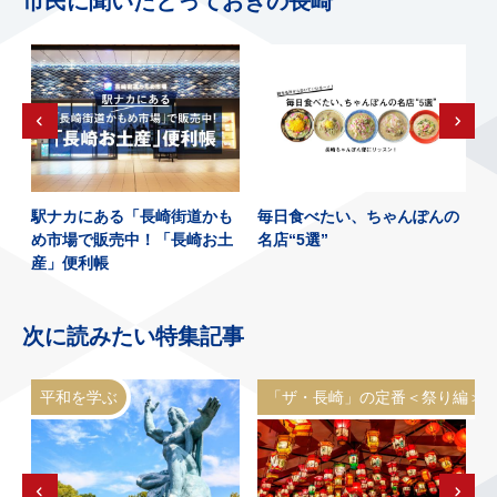
市民に聞いたとっておきの長崎
、
駅ナカにある「長崎街道かも
毎日食べたい、ちゃんぽんの
め市場で販売中！「長崎お土
名店“5選”
産」便利帳
次に読みたい特集記事
平和を学ぶ
「ザ・長崎」の定番＜祭り編＞