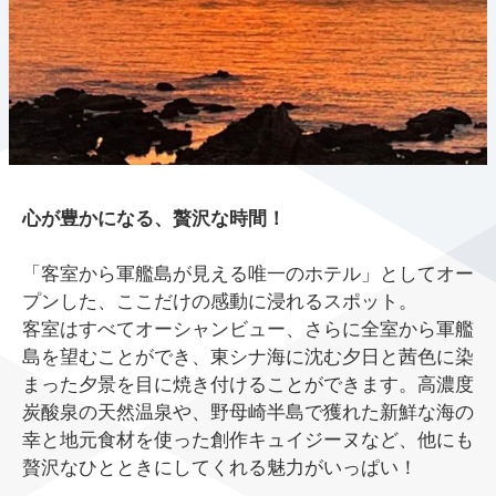
心が豊かになる、贅沢な時間！
「客室から軍艦島が見える唯一のホテル」としてオー
プンした、ここだけの感動に浸れるスポット。
客室はすべてオーシャンビュー、さらに全室から軍艦
島を望むことができ、東シナ海に沈む夕日と茜色に染
まった夕景を目に焼き付けることができます。高濃度
炭酸泉の天然温泉や、野母崎半島で獲れた新鮮な海の
幸と地元食材を使った創作キュイジーヌなど、他にも
贅沢なひとときにしてくれる魅力がいっぱい！