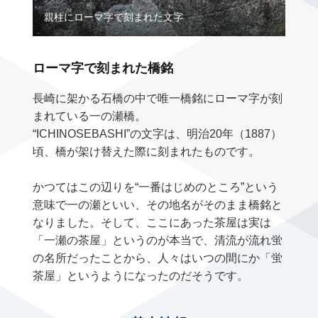
親柱にローマ字で刻まれた文字
ローマ字で刻まれた橋銘
長崎に架かる石橋の中で唯一橋銘にローマ字が刻
まれている一の瀬橋。
“ICHINOSEBASHI”の文字は、明治20年（1887）
頃、橋が架け替えた際に刻まれたものです。
かつてはこの辺りを“一番はじめのところ”という
意味で一の瀬といい、その地名がそのまま橋銘と
なりました。そして、ここにあった茶屋は実は
「一瀬の茶屋」というのが本当で、清流が流れ蛍
の名所だったことから、人々はいつの間にか「蛍
茶屋」というようになったのだそうです。