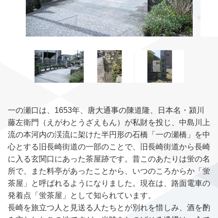
一の瀬口は、1653年、唐大通事の陳道隆、日本名・潁川
藤左衛門（えがわとうざえもん）が私財を投じ、中島川上
流の本河内の渓流に架けた半円形の石橋「一の瀬橋」を中
心とする旧長崎街道の一部のことで、旧長崎街道から長崎
に入る玄関口にあった茶屋跡です。昔このあたりは蛍の名
所で、また料亭があったことから、いつのころからか「蛍
茶屋」と呼ばれるようになりました。現在は、路面電車の
発着点「蛍茶屋」として知られています。
長崎を旅立つ人と見送る人たちとが別れを惜しみ、酒を酌