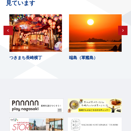
見ています
つきまち長崎横丁
端島（軍艦島）
S