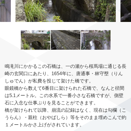
鳴滝川にかかるこの石橋は、一の瀬から桜馬場に通じる長
崎の玄関口にあたり、1654年に、唐通事・林守壂（りん
しゅでん）が私費を投じて架けた橋です。
眼鏡橋から数えて6番目に架けられた石橋で、なんと径間
は5.1メートル。この水系で一番小さな石橋ですが、側壁
石に入念な仕事ぶりを見ることができます。
橋が架けられて以降、崩流の記録はなく、現在は勾欄（こ
うらん）・親柱（おやばしら）等をそのまま埋めこんで約
１メートルかさ上げがされています。