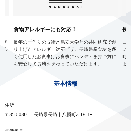
食物アレルギーにも対応！
長
や宅
長年の手作りの技術と県立大学との共同研究で創
日
中心
り上げたアレルギー対応ピザ。長崎県産食材を多
い
。
く使用したお食事はお食事にハンディを持つ方に
時
も安心して長崎を味わっていただけます。
ま
基本情報
住所
〒850-0801 長崎県長崎市八幡町3-19-1F