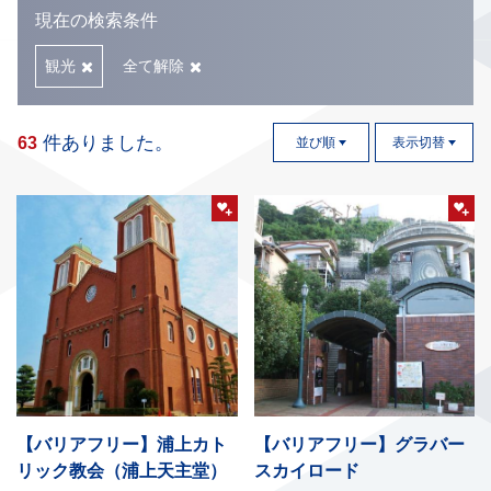
現在の検索条件
観光
全て解除
件ありました。
63
並び順
表示切替
【バリアフリー】浦上カト
【バリアフリー】グラバー
リック教会（浦上天主堂）
スカイロード