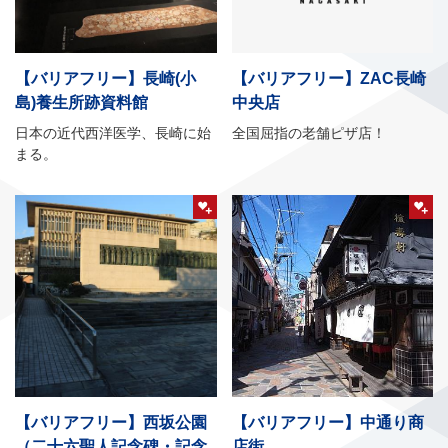
【バリアフリー】長崎(小
【バリアフリー】ZAC長崎
島)養生所跡資料館
中央店
日本の近代西洋医学、長崎に始
全国屈指の老舗ピザ店！
まる。
【バリアフリー】西坂公園
【バリアフリー】中通り商
（二十六聖人記念碑・記念
店街