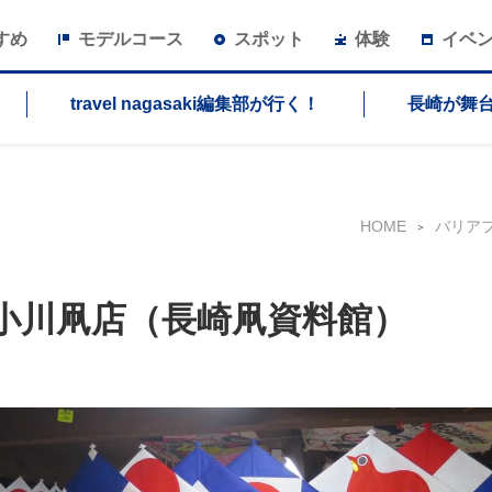
すめ
モデルコース
スポット
体験
イベ
travel nagasaki編集部が行く！
長崎が舞
HOME
バリア
小川凧店（長崎凧資料館）