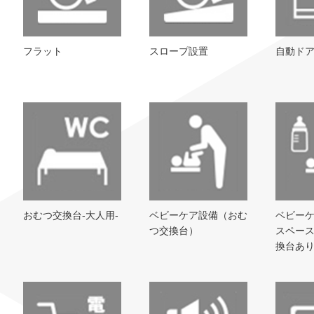
フラット
スロープ設置
自動ド
おむつ交換台-大人用-
ベビーケア設備（おむ
ベビー
つ交換台）
スペー
換台あ