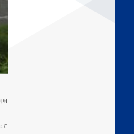
利用
れて