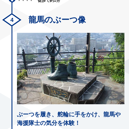
徒歩で約1分
龍馬のぶーつ像
ぶーつを履き、舵輪に手をかけ、龍馬や
海援隊士の気分を体験！