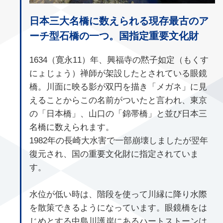
日本三大名橋に数えられる現存最古のア
ーチ型石橋の一つ。国指定重要文化財
1634（寛永11）年、興福寺の黙子如定（もくす
にょじょう）禅師が架設したとされている眼鏡
橋。川面に映る影が双円を描き「メガネ」に見
えることからこの名前がついたと言われ、東京
の「日本橋」、山口の「錦帯橋」と並び日本三
名橋に数えられます。
1982年の長崎大水害で一部崩壊しましたが翌年
復元され、国の重要文化財に指定されていま
す。
水位が低い時は、階段を使って川縁に降り水際
を散策できるようになっています。眼鏡橋をは
じめとする中島川護岸にあるハートストーンは