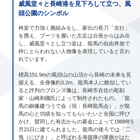
威風堂々と長崎港を見下ろして立つ、風
頭公園のシンボル
袴姿で力強く腕組みをし、家伝の長刀「吉行」
を携え、ブーツを履いた左足は台座からはみ出
し、威風堂々とし立つ姿は、龍馬の自由奔放で
枠にとらわれない人物像を表現していると言わ
れています。
標高151.9mの風頭山の山頂から長崎の未来を見
据える、全身像約3.2m、龍馬本人に酷似してい
ると評判のブロンズ像は、長崎市在住の彫刻
家・山崎和國氏によって制作されたもの。「龍
馬の銅像建つうで会（現：長崎龍馬会）」が龍
馬の心と功績を知ってもらいたいと全国に呼び
かけ、賛同した有志からの募金によって1989年5
月21日に建てられました。龍馬の後ろでは「二
曳（にびき）」と呼ばれる海援隊の隊旗がはた