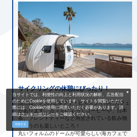
サイクリングの休憩にぴったり！
当サイトでは、利便性の向上と利用状況の解析、広告配信
のためにCookieを使用しています。サイトを閲覧いただく
島には、5つのセルフサービススタイルのカフェ
際には、Cookieの使用に同意いただく必要があります。詳
があります。カフェによってコーヒーや、日本
クッキーポリシー
細は
をご確認ください。
茶、ブレンドティーなど用意されている飲み物
が違うのも楽しいところ！
同意する
丸いフォルムのドームが可愛らしい海カフェで