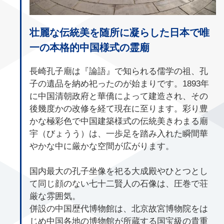
壮麗な伝統美を随所に凝らした日本で唯
一の本格的中国様式の霊廟
長崎孔子廟は『論語』で知られる儒学の祖、孔
子の遺品を納め祀ったのが始まりです。1893年
に中国清朝政府と華僑によって建造され、その
後幾度かの改修を経て現在に至ります。彩り豊
かな極彩色で中国建築様式の伝統美きわまる廟
宇（びょうう）は、一歩足を踏み入れた瞬間華
やかな中に厳かな空間が広がります。
国内最大の孔子坐像を祀る大成殿やひとつとし
て同じ顔のない七十二賢人の石像は、圧巻で荘
厳な雰囲気。
併設の中国歴代博物館は、北京故宮博物院をは
じめ中国各地の博物館が所蔵する国宝級の貴重