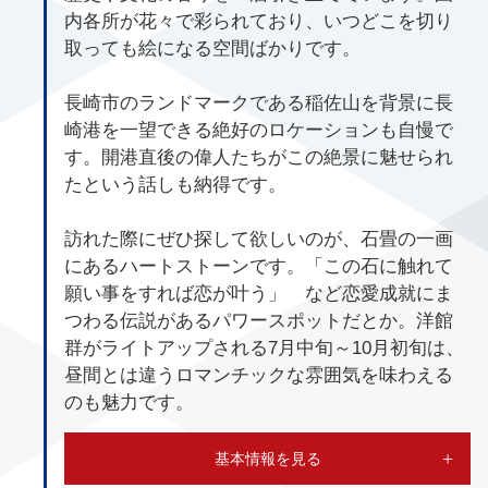
内各所が花々で彩られており、いつどこを切り
取っても絵になる空間ばかりです。
長崎市のランドマークである稲佐山を背景に長
崎港を一望できる絶好のロケーションも自慢で
す。開港直後の偉人たちがこの絶景に魅せられ
たという話しも納得です。
訪れた際にぜひ探して欲しいのが、石畳の一画
にあるハートストーンです。「この石に触れて
願い事をすれば恋が叶う」 など恋愛成就にま
つわる伝説があるパワースポットだとか。洋館
群がライトアップされる7月中旬～10月初旬は、
昼間とは違うロマンチックな雰囲気を味わえる
のも魅力です。
基本情報を見る