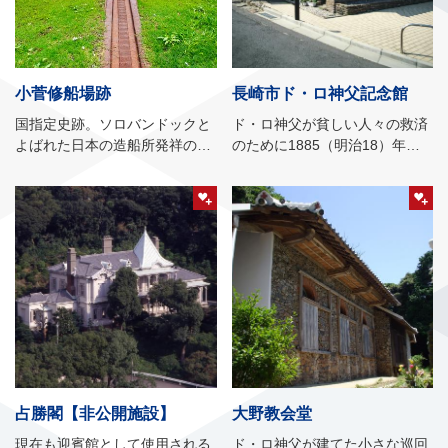
小菅修船場跡
長崎市ド・ロ神父記念館
国指定史跡。ソロバンドックと
ド・ロ神父が貧しい人々の救済
よばれた日本の造船所発祥の
のために1885（明治18）年に
地。
建て、鰯網工場や学校…
占勝閣【非公開施設】
大野教会堂
現在も迎賓館として使用される
ド・ロ神父が建てた小さな巡回