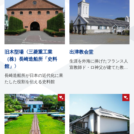
旧木型場〈三菱重工業
出津教会堂
（株）長崎造船所「史料
生涯を外海に捧げたフランス人
館」〉
宣教師ド・ロ神父が建てた教会
堂
長崎造船所が日本の近代化に果
たした役割を伝える史料館