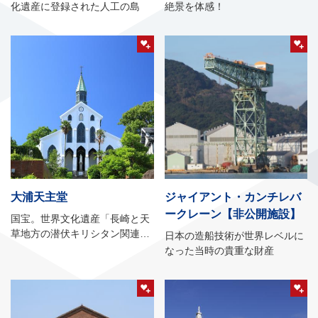
化遺産に登録された人工の島
絶景を体感！
大浦天主堂
ジャイアント・カンチレバ
ークレーン【非公開施設】
国宝。世界文化遺産「長崎と天
草地方の潜伏キリシタン関連遺
日本の造船技術が世界レベルに
産」の構成資産のひとつ
なった当時の貴重な財産