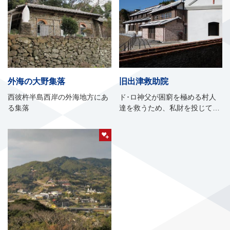
外海の大野集落
旧出津救助院
西彼杵半島西岸の外海地方にあ
ド･ロ神父が困窮を極める村人
る集落
達を救うため、私財を投じて設
立した明治初期の授産・福祉施
設