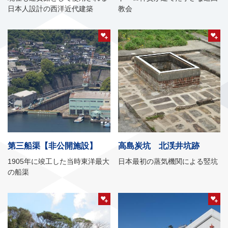
日本人設計の西洋近代建築
教会
第三船渠【非公開施設】
高島炭坑 北渓井坑跡
1905年に竣工した当時東洋最大
日本最初の蒸気機関による竪坑
の船渠