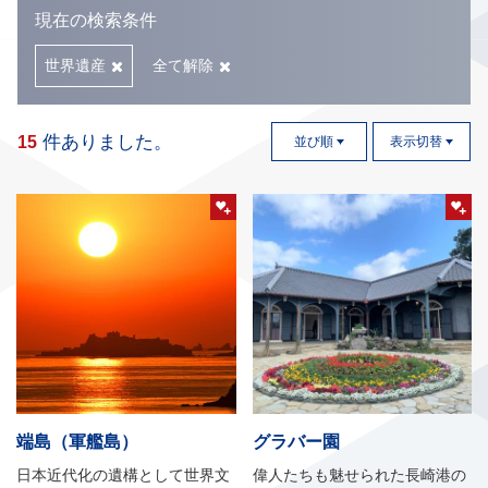
現在の検索条件
世界遺産
全て解除
件ありました。
15
並び順
表示切替
端島（軍艦島）
グラバー園
日本近代化の遺構として世界文
偉人たちも魅せられた長崎港の