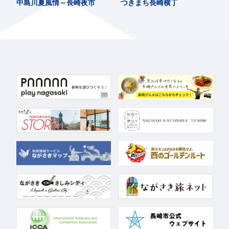
中島川夏風情～長崎夜市
つきまち長崎横丁