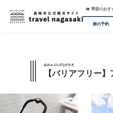
季節のおす
旅の予約
あみゅぷらざながさき
【バリアフリー】