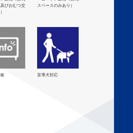
ス及びおむつ交
スペースのみあり）
り）
示板
盲導犬対応