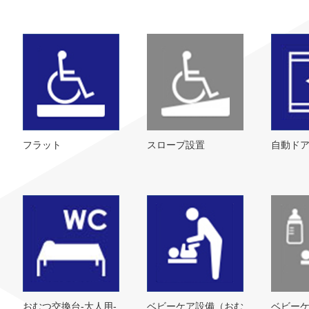
フラット
スロープ設置
自動ド
おむつ交換台-大人用-
ベビーケア設備（おむ
ベビー