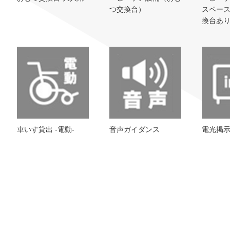
つ交換台）
スペー
換台あ
車いす貸出 -電動-
音声ガイダンス
電光掲