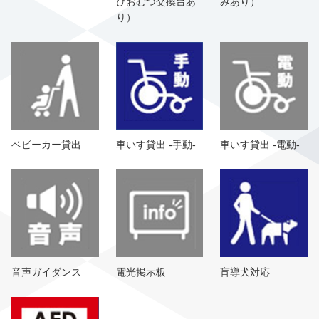
びおむつ交換台あ
みあり）
り）
ベビーカー貸出
車いす貸出 -手動-
車いす貸出 -電動-
音声ガイダンス
電光掲示板
盲導犬対応