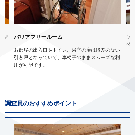
バリアフリールーム
立型
ツ
ベ
お部屋の出入口やトイレ、浴室の扉は段差のない
引き戸となっていて、車椅子のままスムーズな利
用が可能です。
調査員のおすすめポイント