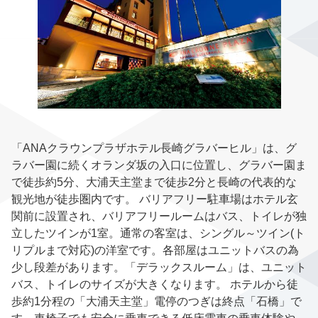
「ANAクラウンプラザホテル長崎グラバーヒル」は、グ
ラバー園に続くオランダ坂の入口に位置し、グラバー園ま
で徒歩約5分、大浦天主堂まで徒歩2分と長崎の代表的な
観光地が徒歩圏内です。 バリアフリー駐車場はホテル玄
関前に設置され、バリアフリールームはバス、トイレが独
立したツインが1室。通常の客室は、シングル～ツイン(ト
リプルまで対応)の洋室です。各部屋はユニットバスの為
少し段差があります。「デラックスルーム」は、ユニット
バス、トイレのサイズが大きくなります。 ホテルから徒
歩約1分程の「大浦天主堂」電停のつぎは終点「石橋」で