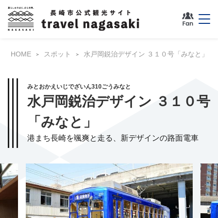
HOME
スポット
水戸岡鋭治デザイン ３１０号「みなと」
みとおかえいじでざいん310ごうみなと
水戸岡鋭治デザイン ３１０号
「みなと」
港まち長崎を颯爽と走る、新デザインの路面電車