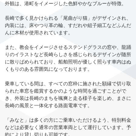
外観は、港町をイメージした色鮮やかなブルーが特徴。
長崎で多く見かけられる「尾曲がり猫」がデザインされ、
内装には、床やつり革の輪、すだれや組子細工などふんだ
んに木材が使用されています。
また、教会をイメージさせるステンドグラスの窓や、龍踊
りのイラストなど長崎らしさを感じられるデザインが随所
に散りばめられており、船舶照明が優しく照らす車内はぬ
くもりのある雰囲気になっております。
乗車している間は、すべての窓枠に施された額縁で切り取
られた車窓を鑑賞するかのような時間を過ごすことがで
き、外装は長崎のまちを颯爽と走る様子を楽しめ、まさに
長崎の風景と一体化する路面電車です。
「みなと」は多くの方にご乗車いただけるよう、特別料金
などは必要なく通常の営業車両として運行しています。予
約により貸し切りも可能です。