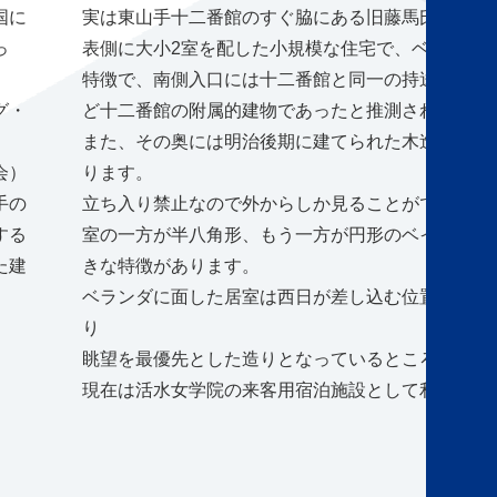
国に
実は東山手十二番館のすぐ脇にある旧藤馬氏宅も明
っ
表側に大小2室を配した小規模な住宅で、ベランダ
特徴で、南側入口には十二番館と同一の持送りが用
グ・
ど十二番館の附属的建物であったと推測されていま
また、その奥には明治後期に建てられた木造2階建
会）
ります。
手の
立ち入り禁止なので外からしか見ることができませ
する
室の一方が半八角形、もう一方が円形のベイウイン
た建
きな特徴があります。
ベランダに面した居室は西日が差し込む位置にも関
り
眺望を最優先とした造りとなっているところが印象
現在は活水女学院の来客用宿泊施設として利用され