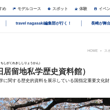
すめ
モデルコース
スポット
体験
イベ
travel nagasaki編集部が行く！
長崎が舞
HOME
ス
うちしがくれきししりょうかん）
旧居留地私学歴史資料館）
学に関する歴史的資料を展示している国指定重要文化財