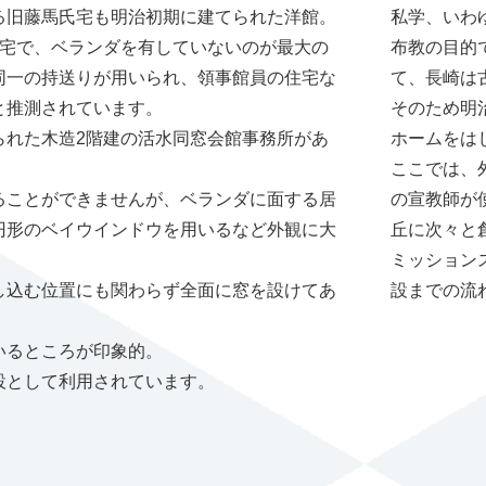
る旧藤馬氏宅も明治初期に建てられた洋館。
私学、いわ
住宅で、ベランダを有していないのが最大の
布教の目的
同一の持送りが用いられ、領事館員の住宅な
て、長崎は
と推測されています。
そのため明
られた木造2階建の活水同窓会館事務所があ
ホームをは
ここでは、
ることができませんが、ベランダに面する居
の宣教師が
円形のベイウインドウを用いるなど外観に大
丘に次々と
ミッション
し込む位置にも関わらず全面に窓を設けてあ
設までの流
いるところが印象的。
設として利用されています。