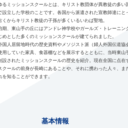
ゆるミッションスクールとは、キリスト教団体が異教徒の多い
で設立した学校のことです。各国から派遣された宣教師達にと
古くからキリスト教徒の子孫が多くいるいわば聖地。
治期、東山手の丘にはアンドレ神学校やガールズ・トレーニン
じめとした多くのミッションスクールが建てられました。
外国人居留地時代の歴史資料やメソジスト派（婦人外国伝道協
使用していた家具、食器棚などを展示するとともに、当時東山
創設されたミッションスクールの歴史を紹介。現在全国に点在
スクールの前身が長崎にあることや、それに携わった人々、ま
れを知ることができます。
基本情報