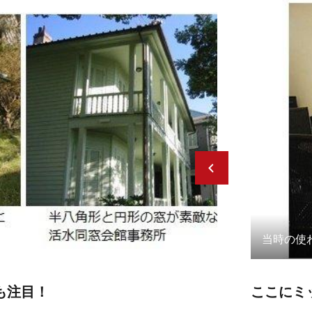
当時の使
も注目！
ここにミ