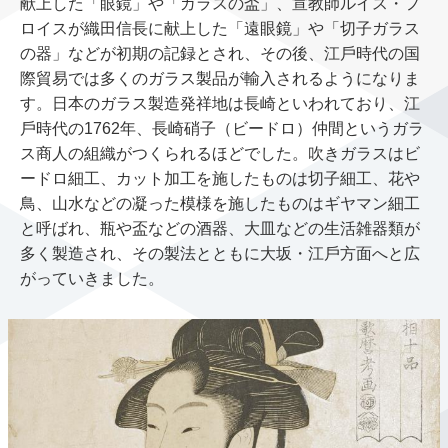
献上した「眼鏡」や「ガラスの盃」、宣教師ルイス・フ
ロイスが織⽥信⻑に献上した「遠眼鏡」や「切⼦ガラス
の器」などが初期の記録とされ、その後、江⼾時代の国
際貿易では多くのガラス製品が輸⼊されるようになりま
す。⽇本のガラス製造発祥地は⻑崎といわれており、江
⼾時代の1762年、⻑崎硝⼦（ビードロ）仲間というガラ
ス商⼈の組織がつくられるほどでした。吹きガラスはビ
ードロ細⼯、カット加⼯を施したものは切⼦細⼯、花や
⿃、⼭⽔などの凝った模様を施したものはギヤマン細⼯
と呼ばれ、瓶や盃などの酒器、⼤⽫などの⽣活雑器類が
多く製造され、その製法とともに⼤坂・江⼾⽅⾯へと広
がっていきました。