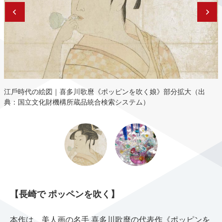
江⼾時代の絵図｜喜多川歌麿《ポッピンを吹く娘》部分拡⼤（出
典：国⽴⽂化財機構所蔵品統合検索システム）
【⻑崎で ポッペンを吹く】
本作は、美⼈画の名⼿ 喜多川歌麿の代表作《ポッピンを