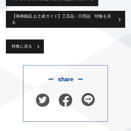
【⻑崎銘品 お⼟産ガイド】工芸品・日用品 特集を見
る
特集に戻る
share