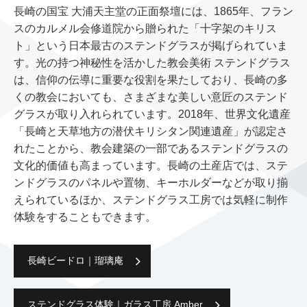
⻑崎の国宝 ⼤浦天主堂の正⾯祭壇には、1865年、フラン
スのカルメル会修道院から贈られた「⼗字架のキリス
ト」という⽇本最古のステンドグラスが掲げられていま
す。光の持つ神秘性を活かした教会美術 ステンドグラス
は、信仰の伝導に重要な役割を果たしており、⻑崎の多
くの教会においても、さまざまな美しい意匠のステンド
グラスが取り⼊れられています。2018年、世界⽂化遺産
「⻑崎と天草地⽅の潜伏キリシタン関連遺産」が認定さ
れたことから、教会建築の⼀部であるステンドグラスの
⽂化的価値も⾼まっています。⻑崎の⼟産店では、ステ
ンドグラスのパネルや置物、キーホルダーなどが取り揃
えられているほか、ステンドグラス⼯房では気軽に制作
体験をすることもできます。
⻑崎ビードロ｜瑠璃庵
ステンドグラス体験｜ガラス⼯房 Amber