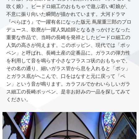
吹く娘》。ビードロ細⼯のおもちゃで遊ぶ若い町娘が、
不意に振り向いた瞬間が描かれています。⼤河ドラマ
『べらぼう』で⼀躍有名になった版元 蔦屋重三郎のプロ
デュース、歌麿が⼀躍⼈気絵師となるきっかけとなった
重要な作品で、当時の⻑崎を発祥としたビードロ細⼯の
⼈気の⾼さが伺えます。このポッピン、現代では「ポッ
ペン」と呼ばれ、⻑崎⼟産の定番品に。ガラスの弾⼒性
を利⽤して⾳を鳴らす⼩さなフラスコ状のおもちゃで、
その名の通り、細いガラス管から息を⼊れると「ポッ」
とガラス底がへこんで、⼝をはなすと元に戻って「ペ
ン」という⾳が鳴ります。カラフルでかわいらしいガラ
ス細⼯の⻑崎ポッペン、是⾮お好みの⼀品を探してみて
ください。