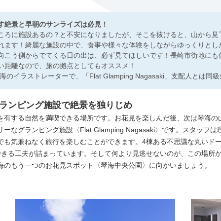
す絶景と早朝のサンライズは必見！
ころに施設あるの？と不安になりましたが、そこを抜けると、山から見
れます！綺麗な施設の中で、食事や様々な体験をしながらゆっくりとし
向こう側からでてくる日の出は、必ず見てほしいです！長崎市街地にも
い距離なので、旅の拠点としてもオススメ！
のイラストレーターで、「Flat Glamping Nagasaki」支配人とは同
ランピング施設で絶景を独りじめ
を有する自然を満喫できる場所です。お花見を楽しんだ後、次は琴海の
グランピング施設〈Flat Glamping Nagasaki〉です。スタッ
でも気兼ねなく旅行を楽しむことができます。4棟ある不思議な丸いドー
できる工夫が詰まっています。そして何より見逃せないのが、この場所
海のもう一つのお花見スポット〈琴海中央公園〉に向かいましょう。