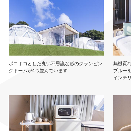
ポコポコとした丸い不思議な形のグランピン
無機質
グドームが4つ並んでいます
ブルー
インテ