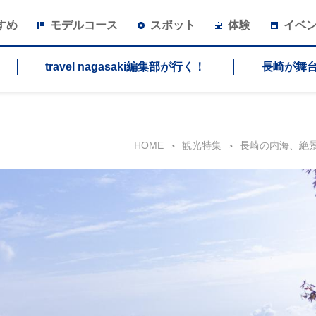
すめ
モデルコース
スポット
体験
イベ
travel nagasaki編集部が行く！
長崎が舞
HOME
観光特集
長崎の内海、絶景大村