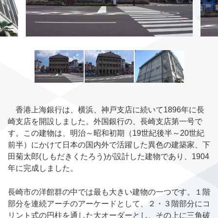
香港上海銀行は、横浜、神戸支店に続いて
1896
年に長
崎支店を開設しました。外国銀行の、長崎支店第一号で
す。この建物は、
明治
～
昭和
初期（
19
世紀後半～
20
世紀
前半）にかけて日本の国内外で活躍した異色の建築家、
下
田
菊
太郎(しもだきくたろう)
が設計した建物であり、
1904
年に完成しました。
長崎市の洋館群の中では最も大きい建物の一つです。１階
部分を連続アーチのアーケードとして、２・３階部分にコ
リント式の円柱を通した大オーダーとし、その上に三角
破