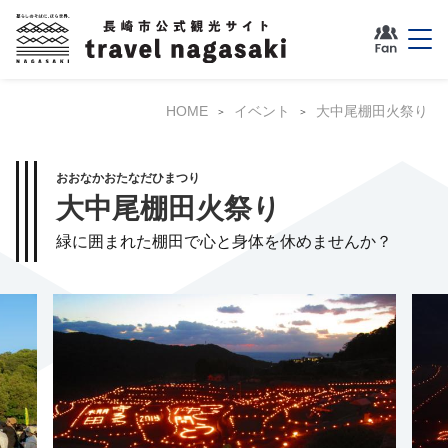
HOME
イベント
大中尾棚田火祭り
おおなかおたなだひまつり
大中尾棚田火祭り
緑に囲まれた棚田で心と身体を休めませんか？