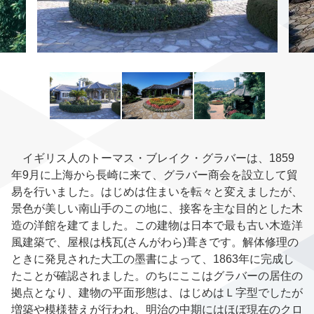
イギリス人のトーマス・ブレイク・グラバーは、
1859
年
9
月に上海から長崎に来て、グラバー商会を設立して貿
易を行いました。はじめは住まいを転々と変えましたが、
景色が美しい南山手のこの地に、接客を主な目的とした木
造の洋館を建てました。この建物は日本で最も古い木造洋
風建築で、屋根は
桟
瓦(さんがわら)
葺きです。解体修理の
ときに発見された大工の墨書によって、
1863
年に完成し
たことが確認されました。のちにここはグラバーの居住の
拠点となり、建物の平面形態は、はじめはＬ字型でしたが
増築や模様替えが行われ、明治の中期にはほぼ現在のクロ