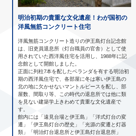
明治初期の貴重な文化遺産！わが国初の
洋風無筋コンクリート住宅
洋風無筋コンクリート造りの伊王島灯台記念館
は、旧吏員退息所（灯台職員の官舎）として使
用されていた西洋風住宅を活用し、1988年に記
念館として開館しました。
正面に列柱7本を配したベランダを有する明治初
期の西洋風住宅で、各部屋に冬は寒い伊王島の
北の地に欠かせないマントルピースを配し、部
屋数、間取り等、この時代の退息所では他に類
を見ない建築学上きわめて貴重な文化遺産で
す。
館内には「遠見台場と伊王島」「洋式灯台の変
遷」「伊王島灯台の歴史」「光源の変遷と灯器
類」「明治灯台退息所と伊王島灯台退息所」