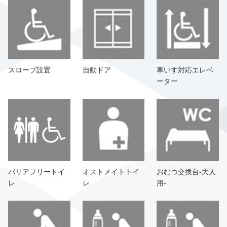
スロープ設置
自動ドア
車いす対応エレベ
ーター
バリアフリートイ
オストメイトトイ
おむつ交換台-大人
レ
レ
用-