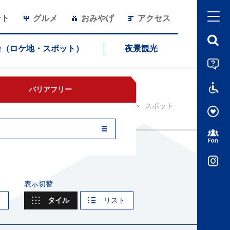
ント
グルメ
おみやげ
アクセス
長崎市恐竜博物館
台（ロケ地・スポット）
夜景観光
バリアフリー
HOME
スポット
表示切替
順
タイル
リスト