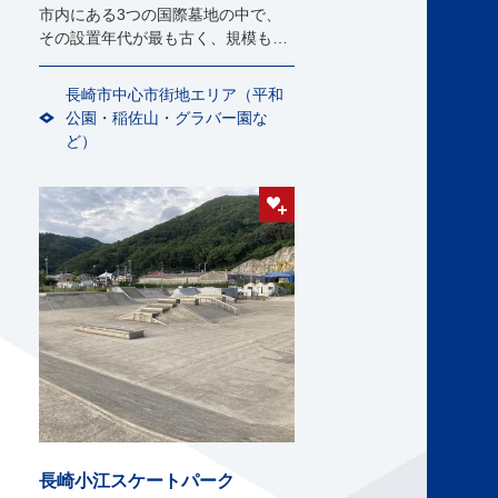
市内にある3つの国際墓地の中で、
その設置年代が最も古く、規模も大
きなもの。
長崎市中心市街地エリア（平和
公園・稲佐山・グラバー園な
ど）
長崎小江スケートパーク