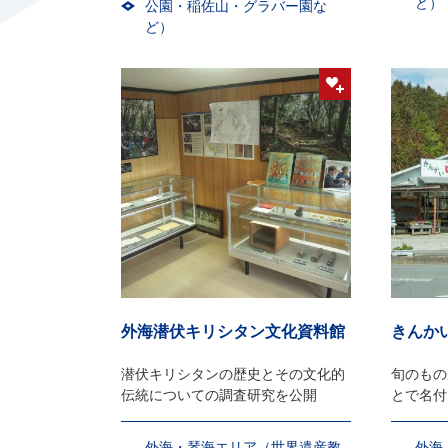
ど）
公園・稲佐山・グラバー園な
ど）
外海潜伏キリシタン文化資料館
きんか
潜伏キリシタンの歴史とその文化的
旬のもの
伝統についての調査研究を公開
とで名付
市」
外海・琴海エリア（世界遺産教
外海