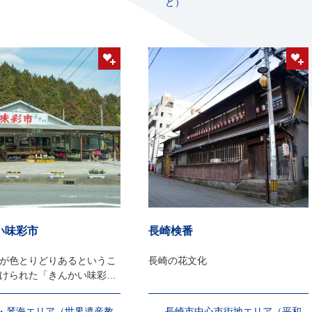
ど）
い味彩市
長崎検番
が色とりどりあるというこ
長崎の花文化
けられた「きんかい味彩
・琴海エリア（世界遺産教
長崎市中心市街地エリア（平和