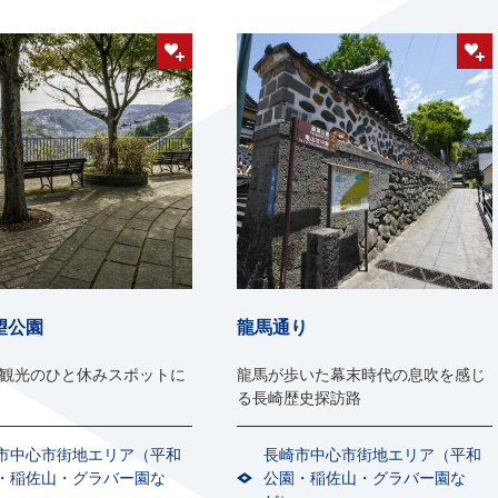
望公園
龍馬通り
観光のひと休みスポットに
龍馬が歩いた幕末時代の息吹を感じ
る長崎歴史探訪路
市中心市街地エリア（平和
長崎市中心市街地エリア（平和
・稲佐山・グラバー園な
公園・稲佐山・グラバー園な