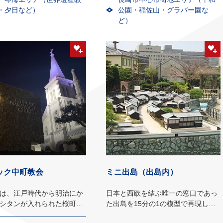
・夕日など）
公園・稲佐山・グラバー園な
ど）
ック中町教会
ミニ出島（出島内）
は、江戸時代から明治にか
日本と西欧を結ぶ唯一の窓口であっ
シタンが入れられた桜町牢
た出島を15分の1の模型で再現しま
設。
した。