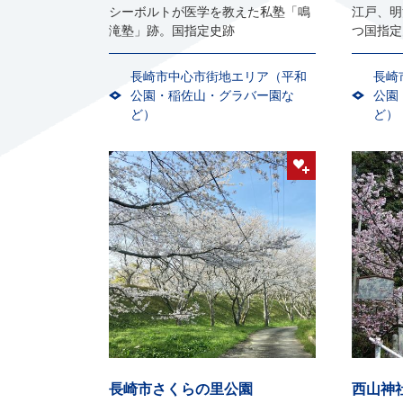
シーボルトが医学を教えた私塾「鳴
江戸、明
滝塾」跡。国指定史跡
つ国指定
長崎市中心市街地エリア（平和
長崎
公園・稲佐山・グラバー園な
公園
ど）
ど）
長崎市さくらの里公園
西山神