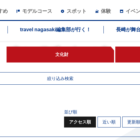
すめ
モデルコース
スポット
体験
イベ
travel nagasaki編集部が行く！
長崎が舞
スポット
文化財
絞り込み検索
並び順
アクセス順
近い順
更新