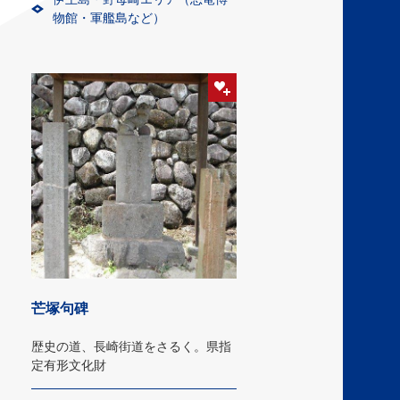
物館・軍艦島など）
芒塚句碑
歴史の道、長崎街道をさるく。県指
定有形文化財