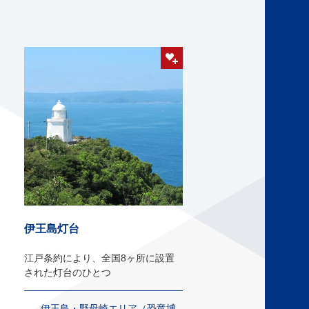
伊王島灯台
江戸条約により、全国8ヶ所に設置
された灯台のひとつ
伊王島・野母崎エリア（恐竜博