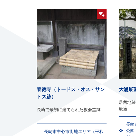
春徳寺（トードス・オス・サン
大浦展
トス跡）
居留地跡
最適
長崎で最初に建てられた教会堂跡
長崎
公園
長崎市中心市街地エリア（平和