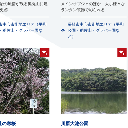
治の風情が残る奥丸山に建
メインオブジェのほか、大小様々な
史跡
ランタン装飾で彩られる
市中心市街地エリア（平和
長崎市中心市街地エリア（平和
・稲佐山・グラバー園な
公園・稲佐山・グラバー園な
ど）
社の寒桜
川原大池公園