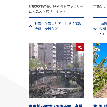
約8000本の桜が咲き誇るファミリー
市指定天
に人気のお花見スポット
外海・琴海エリア（世界遺産教
長崎
会群・夕日など）
公園
ど）
中島川石橋群（阿弥陀橋・高麗
権現山