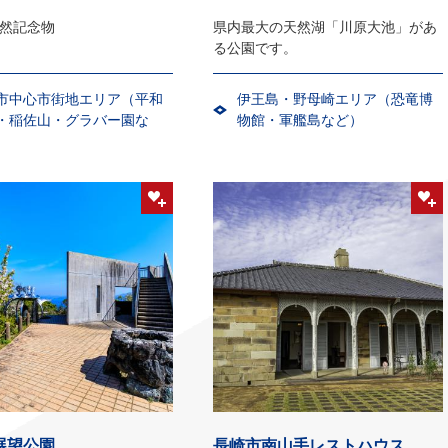
然記念物
県内最大の天然湖「川原大池」があ
る公園です。
市中心市街地エリア（平和
伊王島・野母崎エリア（恐竜博
・稲佐山・グラバー園な
物館・軍艦島など）
展望公園
長崎市南山手レストハウス