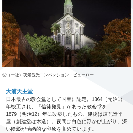
ⓒ（一社）夜景観光コンベンション・ビューロー
大浦天主堂
日本最古の教会堂として国宝に認定。1864（元治1）
年竣工され、「信徒発見」があった教会堂を
1879（明治12）年に改築したもの。建物は煉瓦造平
屋（創建堂は木造）。夜間は白色に浮かび上がり、深
い陰影が情緒的な印象を高めています。