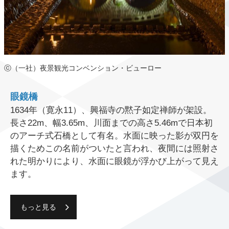
ⓒ（一社）夜景観光コンベンション・ビューロー
眼鏡橋
1634年（寛永11）、興福寺の黙子如定禅師が架設。
長さ22m、幅3.65m、川面までの高さ5.46mで日本初
のアーチ式石橋として有名。水面に映った影が双円を
描くためこの名前がついたと言われ、夜間には照射さ
れた明かりにより、水面に眼鏡が浮かび上がって見え
ます。
もっと見る