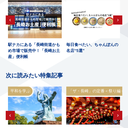
、
駅ナカにある「長崎街道かも
毎日食べたい、ちゃんぽんの
め市場で販売中！「長崎お土
名店“5選”
産」便利帳
次に読みたい特集記事
平和を学ぶ
「ザ・長崎」の定番＜祭り編＞