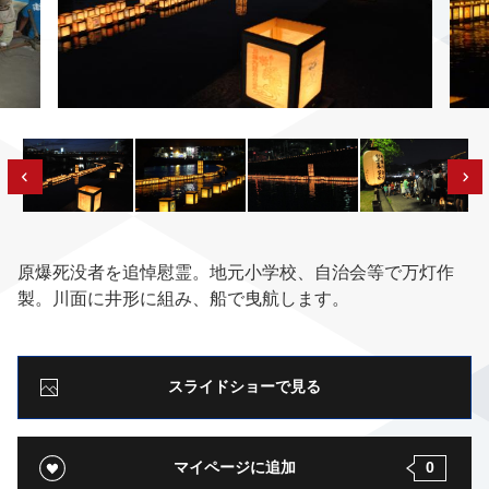
原爆死没者を追悼慰霊。地元小学校、自治会等で万灯作
製。川面に井形に組み、船で曳航します。
スライドショーで見る
マイページに追加
0