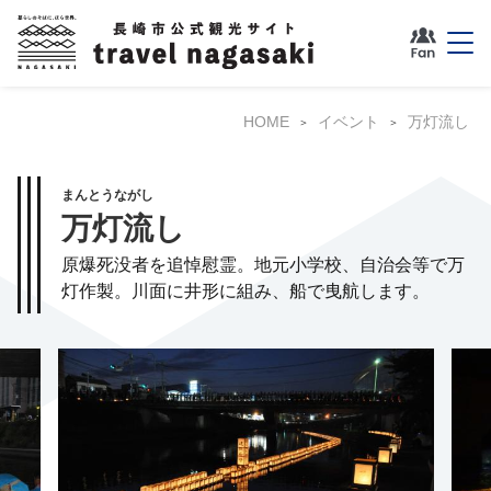
HOME
イベント
万灯流し
まんとうながし
万灯流し
原爆死没者を追悼慰霊。地元小学校、自治会等で万
灯作製。川面に井形に組み、船で曳航します。