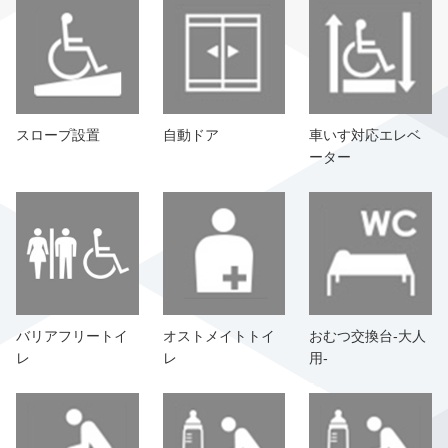
スロープ設置
自動ドア
車いす対応エレベ
ーター
バリアフリートイ
オストメイトトイ
おむつ交換台-大人
レ
レ
用-