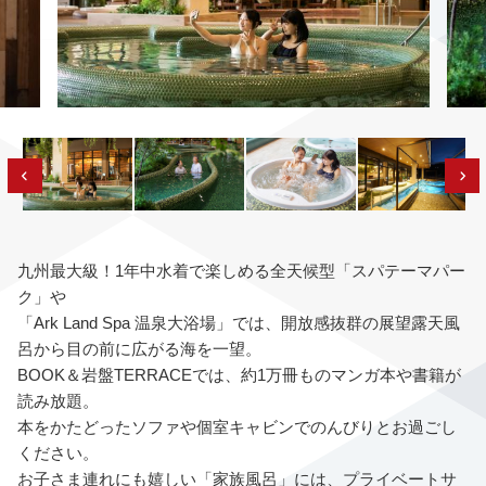
九州最大級！1年中水着で楽しめる全天候型「スパテーマパー
ク」や
「Ark Land Spa 温泉大浴場」では、開放感抜群の展望露天風
呂から目の前に広がる海を一望。
BOOK
＆岩盤TERRACEでは、約1万冊ものマンガ本や書籍が
読み放題。
本をかたどったソファや個室キャビンでのんびりとお過ごし
ください。
お子さま連れにも嬉しい「家族風呂」には、
プライベートサ