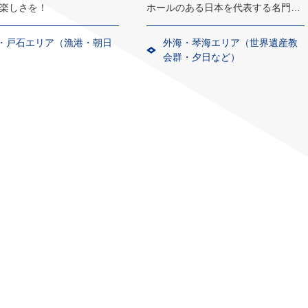
楽しさを！
ホールのある日本を代表する名門ゴ
ルフ場を併設した高級リゾート
・戸石エリア（漁港・朝日
外海・琴海エリア（世界遺産教
）
会群・夕日など）