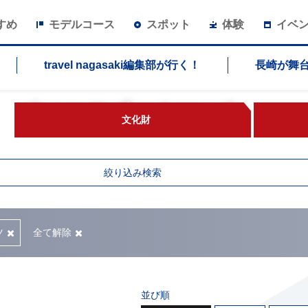
すめ
モデルコース
スポット
体験
イベ
travel nagasaki編集部が行く！
長崎が舞
スポット
文化財
絞り込み検索
ツ
全て解除
並び順