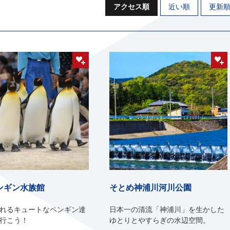
アクセス順
近い順
更新
ンギン水族館
そとめ神浦川河川公園
れるキュートなペンギン達
日本一の清流「神浦川」を生かした
行こう！
ゆとりとやすらぎの水辺空間。