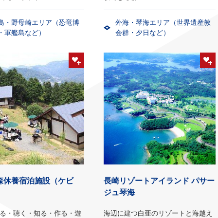
島・野母崎エリア（恐竜博
外海・琴海エリア（世界遺産教
・軍艦島など）
会群・夕日など）
森休養宿泊施設（ケビ
長崎リゾートアイランド パサー
ジュ琴海
る・聴く・知る・作る・遊
海辺に建つ白亜のリゾートと海越え