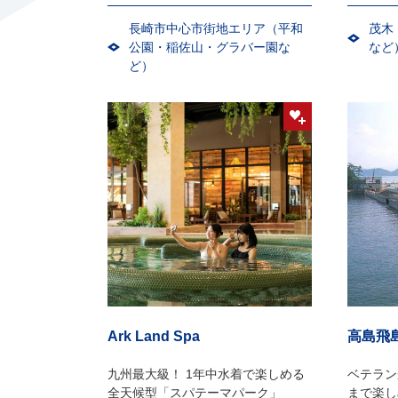
どの複合施設
長崎市中心市街地エリア（平和
茂木
公園・稲佐山・グラバー園な
など
ど）
Ark Land Spa
高島飛
九州最大級！ 1年中水着で楽しめる
ベテラン
全天候型「スパテーマパーク」
まで楽し