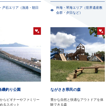
・戸石エリア（漁港・朝日
外海・琴海エリア（世界遺産教
）
会群・夕日など）
島磯釣り公園
ながさき県民の森
からビギナーやファミリー
豊かな自然と快適なアウトドアを体
めるスポット
験できる森