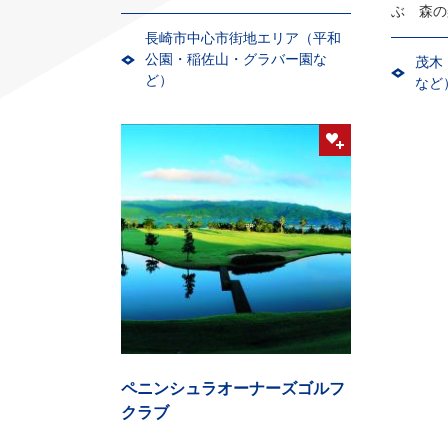
ぶ 森の
長崎市中心市街地エリア（平和
公園・稲佐山・グラバー園な
茂木
ど）
など
ペニンシュラオーナーズゴルフ
クラブ