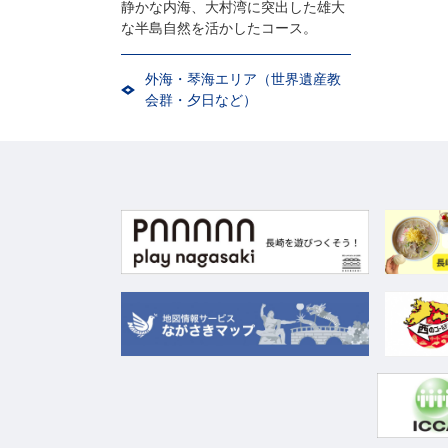
静かな内海、大村湾に突出した雄大
な半島自然を活かしたコース。
外海・琴海エリア（世界遺産教
会群・夕日など）