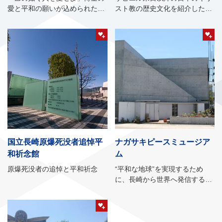
愛と平和の願いが込められた記
スト教の歴史文化を紹介した資
念館
料館
国立長崎原爆死没者追悼平
ナガサキピースミュージア
和祈念館
ム
原爆死没者の追悼と平和祈念
“平和な地球”を実現するため
に、長崎から世界へ発信する玄
関口