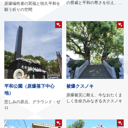
の脅威と平和の尊さを伝え、恒
原爆犠牲者の冥福と恒久平和を
久平和を世界に発信
願う祈りの空間
平和公園（原爆落下中心
被爆クスノキ
地）
原爆被災に耐え、今なおたくま
しく生命力みなぎる大クスノキ
悲しみの原点、グラウンド・ゼ
ロ