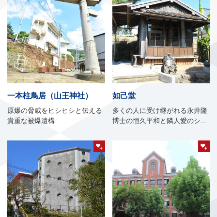
一本柱鳥居（山王神社）
如己堂
原爆の脅威をヒシヒシと伝える
多くの人に受け継がれる永井隆
貴重な被爆遺構
博士の恒久平和と隣人愛のシン
ボル