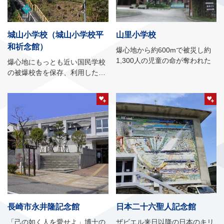
城山小学校（城山小学校平
山里小学校
和祈念館）
爆心地から約600mで被災し約
1,300人の児童の命が奪われた
爆心地にもっとも近い国民学校
の被爆校舎を保存、利用した平
和祈念館
長崎市永井隆記念館
日本二十六聖人記念館
「己の如く人を愛せよ」博士の
ザビエル来日以降の日本のキリ