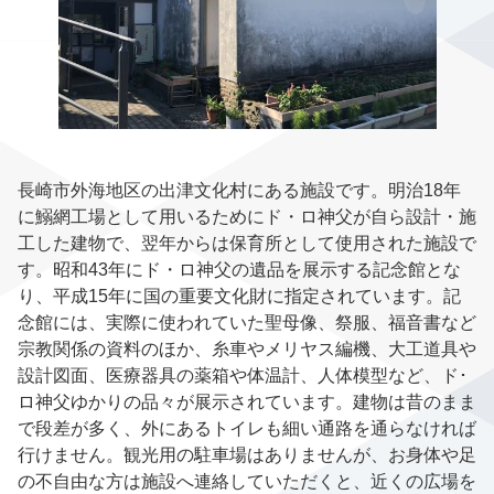
長崎市外海地区の出津文化村にある施設です。明治18年
に鰯網工場として用いるためにド・ロ神父が自ら設計・施
工した建物で、翌年からは保育所として使用された施設で
す。昭和43年にド・ロ神父の遺品を展示する記念館とな
り、平成15年に国の重要文化財に指定されています。記
念館には、実際に使われていた聖母像、祭服、福音書など
宗教関係の資料のほか、糸車やメリヤス編機、大工道具や
設計図面、医療器具の薬箱や体温計、人体模型など、ド･
ロ神父ゆかりの品々が展示されています。建物は昔のまま
で段差が多く、外にあるトイレも細い通路を通らなければ
行けません。観光用の駐車場はありませんが、お身体や足
の不自由な方は施設へ連絡していただくと、近くの広場を