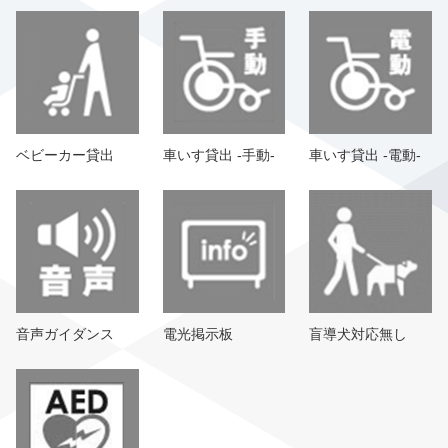
ベビーカー貸出
車いす貸出 -手動-
車いす貸出 -電動-
音声ガイダンス
電光掲示板
盲導犬対応無し