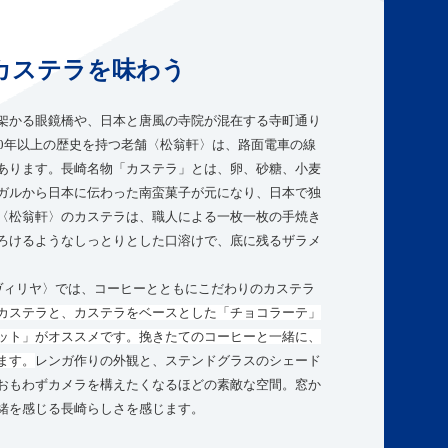
カステラを味わう
架かる眼鏡橋や、日本と唐風の寺院が混在する寺町通り
40年以上の歴史を持つ老舗〈松翁軒〉は、路面電車の線
あります。長崎名物「カステラ」とは、卵、砂糖、小麦
ガルから日本に伝わった南蛮菓子が元になり、日本で独
〈松翁軒〉のカステラは、職人による一枚一枚の手焼き
ろけるようなしっとりとした口溶けで、底に残るザラメ
ヴィリヤ〉では、コーヒーとともにこだわりのカステラ
カステラと、カステラをベースとした「チョコラーテ」
ット」がオススメです。挽きたてのコーヒーと一緒に、
ます。
レンガ作りの外観と、ステンドグラスのシェード
おもわずカメラを構えたくなるほどの素敵な空間。窓か
緒を感じる長崎らしさを感じます。