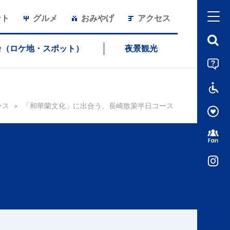
ント
グルメ
おみやげ
アクセス
台（ロケ地・スポット）
夜景観光
ース
「和華蘭文化」に出合う、長崎散策半日コース