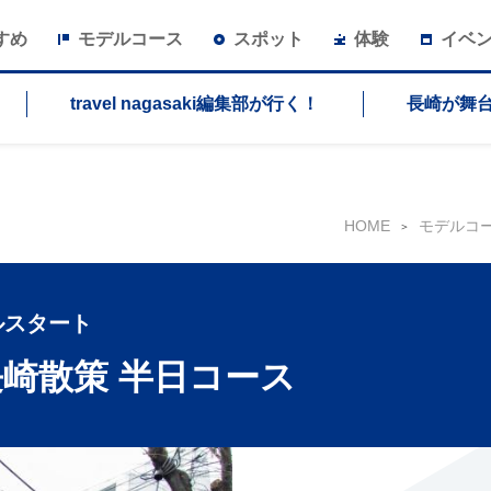
すめ
モデルコース
スポット
体験
イベ
travel nagasaki編集部が行く！
長崎が舞
HOME
モデルコ
ルスタート
崎散策 半日コース