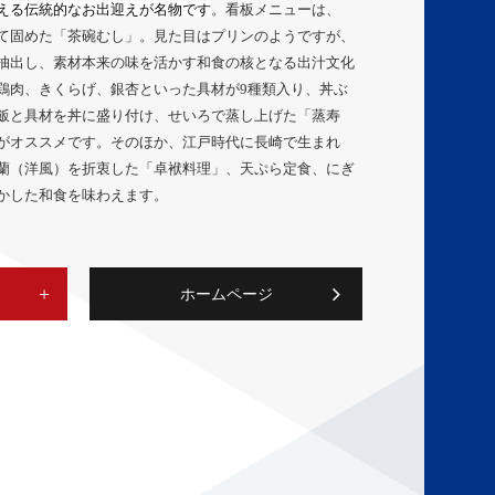
える伝統的なお出迎えが名物です
。看板メニューは、
て固めた「茶碗むし」。見た目はプリンのようですが、
抽出し、素材本来の味を活かす和食の核となる出汁文化
鶏肉、きくらげ、銀杏といった具材が9種類入り、丼ぶ
飯と具材を丼に盛り付け、せいろで蒸し上げた「蒸寿
がオススメです。そのほか、江戸時代に長崎で生まれ
蘭（洋風）を折衷した「卓袱料理」、天ぷら定食、にぎ
かした和食を味わえます。
ホームページ