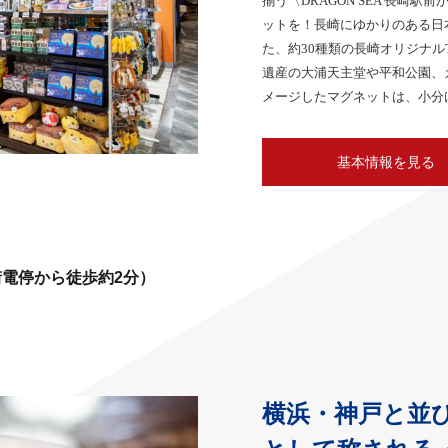
揃う〈DRAGON SEA 長崎
ットを！長崎にゆかりのある日
た、約30種類の長崎オリジナ
遺産の大浦天主堂や平和公園、
メージしたマグネットは、小分
基本情報を見る
街電停から徒歩約2分）
横浜・神戸と並