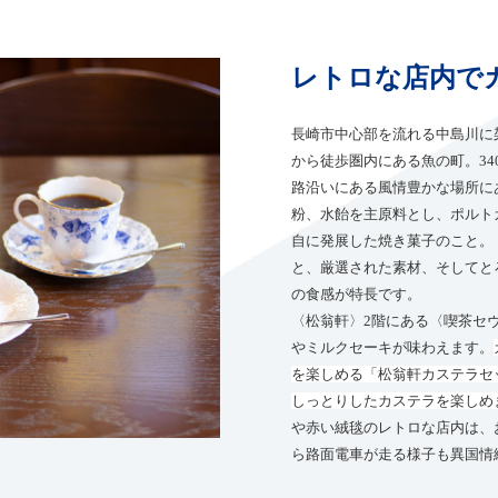
レトロな店内で
長崎市中心部を流れる中島川に
から徒歩圏内にある魚の町。3
路沿いにある風情豊かな場所に
粉、水飴を主原料とし、ポルト
自に発展した焼き菓子のこと。
と、厳選された素材、そしてと
の食感が特長です。
〈松翁軒〉2階にある〈喫茶セ
やミルクセーキが味わえます。
を楽しめる「松翁軒カステラセ
しっとりしたカステラを楽しめ
や赤い絨毯のレトロな店内は、
ら路面電車が走る様子も異国情