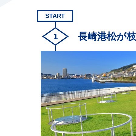
START
長崎港松が