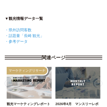
▼観光情報データ一覧
・
県外訪問客数
・
話題量「長崎 観光」
・
参考データ
関連ページ
マーケティングリサーチ
観光マーケティングレポート
2026年4月 マンスリーレポ
D