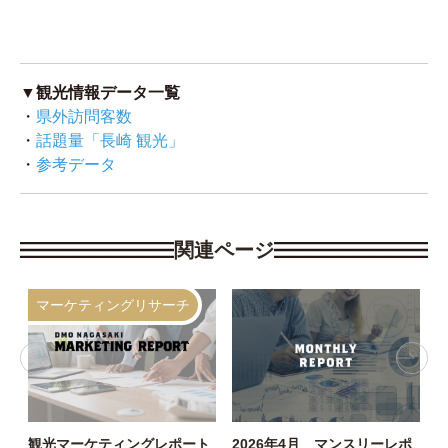
▼観光情報データ一覧
・
県外訪問客数
・
話題量「長崎 観光」
・
参考データ
関連ページ
マーケティングリサーチ
観光マーケティングレポート
2026年4月 マンスリーレポ
D