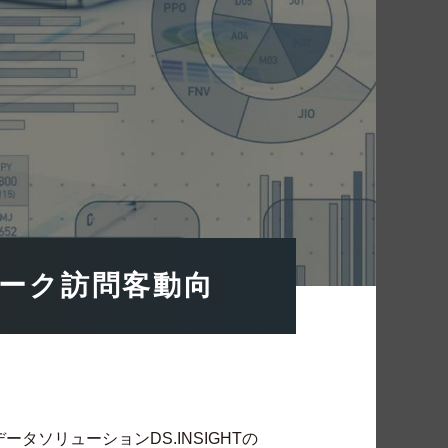
ィーク訪問客動向
ータソリューションDS.INSIGHTの