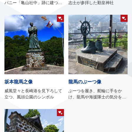
パニー「亀山社中」跡に建つ記
志士が参拝した勤皇神社
念館
坂本龍馬之像
龍馬のぶーつ像
威風堂々と長崎港を見下ろして
ぶーつを履き、舵輪に手をか
立つ、風頭公園のシンボル
け、龍馬や海援隊士の気分を体
験！