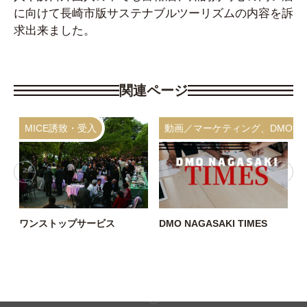
に向けて長崎市版サステナブルツーリズムの内容を訴
求出来ました。
関連ページ
MICE誘致・受入
動画／マーケティング、DMO活
ン
ワンストップサービス
DMO NAGASAKI TIMES