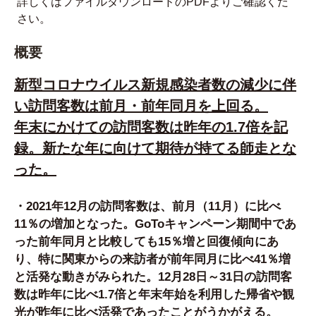
詳しくはファイルダウンロードのPDFよりご確認くだ
さい。
概要
新型コロナウイルス新規感染者数の減少に伴
い訪問客数は前月・前年同月を上回る。
年末にかけての訪問客数は昨年の1.7倍を記
録。新たな年に向けて期待が持てる師走とな
った。
・2021年12月の訪問客数は、前月（11月）に比べ
11％の増加となった。GoToキャンペーン期間中であ
った前年同月と比較しても15％増と回復傾向にあ
り、特に関東からの来訪者が前年同月に比べ41％増
と活発な動きがみられた。12月28日～31日の訪問客
数は昨年に比べ1.7倍と年末年始を利用した帰省や観
光が昨年に比べ活発であったことがうかがえる。