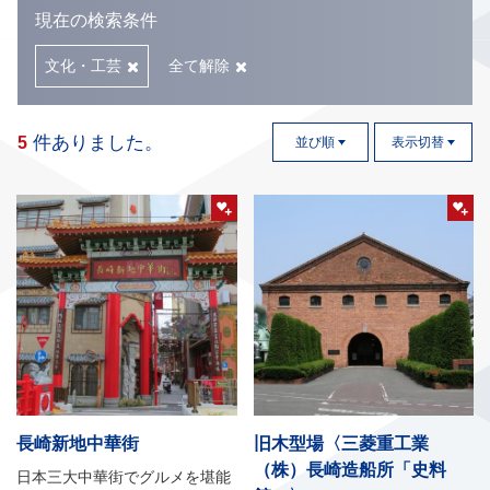
現在の検索条件
文化・工芸
全て解除
件ありました。
5
並び順
表示切替
長崎新地中華街
旧木型場〈三菱重工業
（株）長崎造船所「史料
日本三大中華街でグルメを堪能