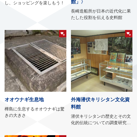
館」〉
し、ショッピングを楽しもう！
長崎造船所が日本の近代化に果
たした役割を伝える史料館
オオウナギ生息地
外海潜伏キリシタン文化資
料館
樺島に生息するオオウナギは驚
きの大きさ
潜伏キリシタンの歴史とその文
化的伝統についての調査研究を
公開