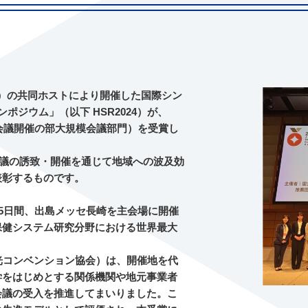
A）の共同ホストにより開催した国際シン
ジウム」（以下 HSR2024）が、
際会議開催の部大規模会議部門）を受賞し
会議の誘致・開催を通じて地域への波及効
表彰するものです。
までの5日間、出島メッセ長崎を主会場に開催
、保健システム研究分野における世界最大
観光コンベンション協会）は、開催地を代
学をはじめとする関係機関や地元事業者
会議の受入を推進してまいりました。こ