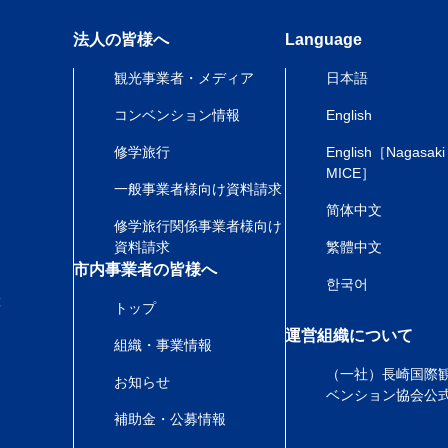
法人の皆様へ
Language
観光事業者・メディア
日本語
コンベンション情報
English
修学旅行
English［Nagasaki
MICE］
一般事業者様向け資料請求
简体中文
修学旅行関係事業者様向け
資料請求
繁體中文
市内事業者の皆様へ
한국어
産
トップ
運営組織について
組織・事業情報
（一社）長崎国際
お知らせ
ベンション協会公
補助金・公募情報